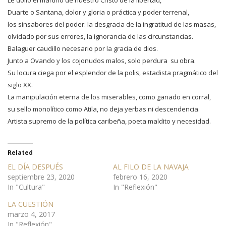
Le dolió el martirio de nuestro Cristo de la libertad,
Duarte o Santana, dolor y gloria o práctica y poder terrenal,
los sinsabores del poder: la desgracia de la ingratitud de las masas,
olvidado por sus errores, la ignorancia de las circunstancias.
Balaguer caudillo necesario por la gracia de dios.
Junto a Ovando y los cojonudos malos, solo perdura su obra.
Su locura ciega por el esplendor de la polis, estadista pragmático del
siglo XX.
La manipulación eterna de los miserables, como ganado en corral,
su sello monolítico como Atila, no deja yerbas ni descendencia.
Artista supremo de la política caribeña, poeta maldito y necesidad.
Related
EL DÍA DESPUÉS
AL FILO DE LA NAVAJA
septiembre 23, 2020
febrero 16, 2020
In "Cultura"
In "Reflexión"
LA CUESTIÓN
marzo 4, 2017
In "Reflexión"