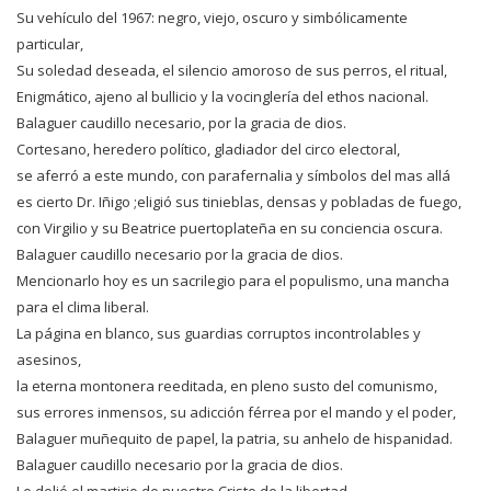
Su vehículo del 1967: negro, viejo, oscuro y simbólicamente
particular,
Su soledad deseada, el silencio amoroso de sus perros, el ritual,
Enigmático, ajeno al bullicio y la vocinglería del ethos nacional.
Balaguer caudillo necesario, por la gracia de dios.
Cortesano, heredero político, gladiador del circo electoral,
se aferró a este mundo, con parafernalia y símbolos del mas allá
es cierto Dr. Iñigo ;eligió sus tinieblas, densas y pobladas de fuego,
con Virgilio y su Beatrice puertoplateña en su conciencia oscura.
Balaguer caudillo necesario por la gracia de dios.
Mencionarlo hoy es un sacrilegio para el populismo, una mancha
para el clima liberal.
La página en blanco, sus guardias corruptos incontrolables y
asesinos,
la eterna montonera reeditada, en pleno susto del comunismo,
sus errores inmensos, su adicción férrea por el mando y el poder,
Balaguer muñequito de papel, la patria, su anhelo de hispanidad.
Balaguer caudillo necesario por la gracia de dios.