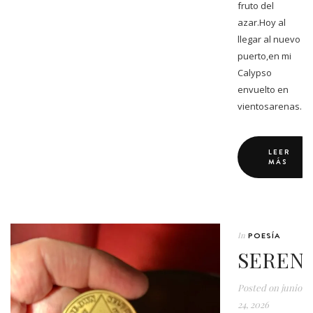
fruto del
azar.Hoy al
llegar al nuevo
puerto,en mi
Calypso
envuelto en
vientosarenas…
LEER
MÁS
In
POESÍA
SEREN
Posted on
junio
24, 2026