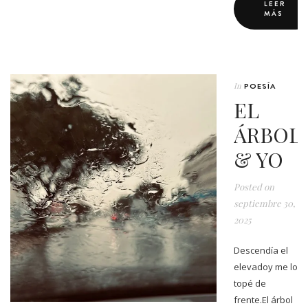
LEER
MÁS
In
POESÍA
EL
ÁRBOL
& YO
Posted on
septiembre 30,
2025
Descendía el
elevadoy me lo
topé de
frente.El árbol