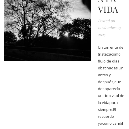
VIDA
Posted on
noviembre 25,
2025
Un torrente de
tristezacomo
flujo de olas
obstinadas.Un
antes y
después,que
desaparecía
un ciclo vital de
la vidapara
siempre.El
recuerdo
yacomo candil