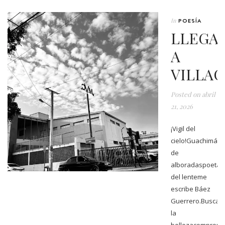
In
POESÍA
LLEGA
A
VILLA
Posted on
abril
21, 2026
¡Vigil del
cielo!Guachimán
de
alboradaspoeta
del lenteme
escribe Báez
Guerrero.Buscar
la