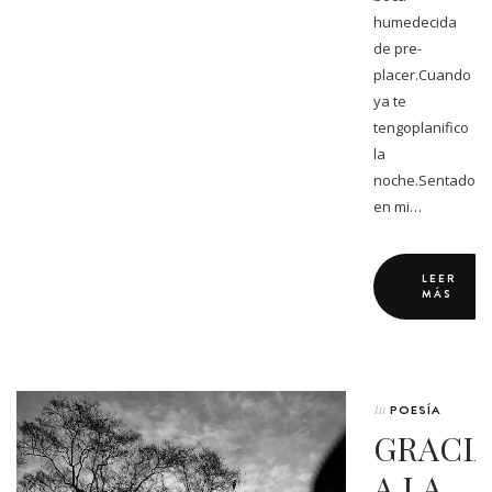
humedecida
de pre-
placer.Cuando
ya te
tengoplanifico
la
noche.Sentado
en mi…
LEER
MÁS
In
POESÍA
GRACI
A LA