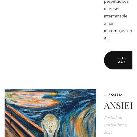
perpetuo.Los
oloresel
interminable
amor
materno,ascendí
a…
LEER
MÁS
In
POESÍA
ANSIE
Posted on
noviembre 7,
2025