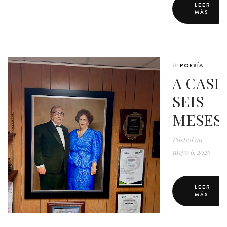
LEER
MÁS
In
POESÍA
A CASI
SEIS
MESES
Posted on
mayo 6, 2026
LEER
MÁS