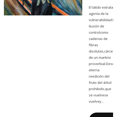
El latido extrala
agonía de la
vulnerabilidad.La
ilusión de
controlcomo
cadenas de
fibras
disolutas,cárcel
de un martirio
proverbial.Dese
eterna
reedición del
fruto del árbol
prohibido,que
se vuelvese
vuelvey…