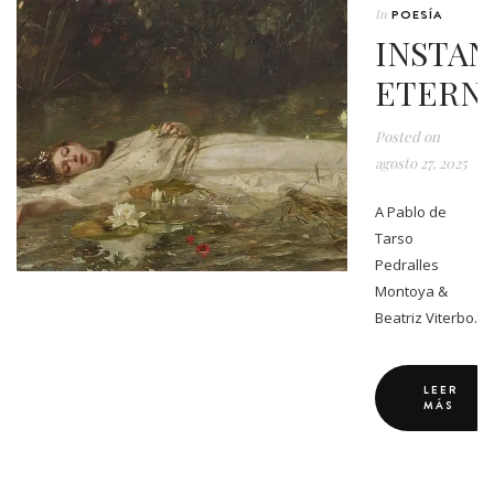
In
POESÍA
INSTAN
ETERN
Posted on
agosto 27, 2025
A Pablo de
Tarso
Pedralles
Montoya &
Beatriz Viterbo.
LEER
MÁS