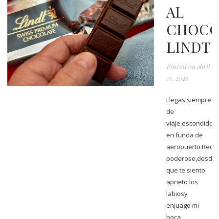
AL
CHOCO
LINDT
Posted on
abril
16, 2026
Llegas siempre
de
viaje,escondido
en funda de
aeropuerto.Rectá
poderoso,desde
que te siento
aprieto los
labiosy
enjuago mi
boca