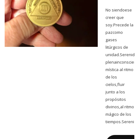
No siendoese
creer que
soy.Precede la
pazcomo
gases
litúrgicos de
unidad.Serenida
plenainconscienc
mística al ritmo
de los
cielos,fluir
junto a los
propósitos
divinos,al ritmo
mágico de los
tiempos.Sereni