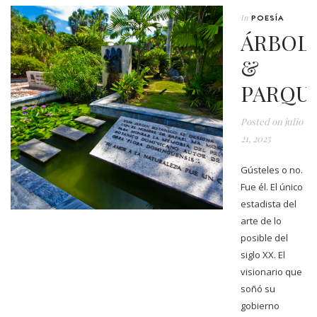
In
POESÍA
ÁRBOL
&
PARQU
Posted on
julio
21, 2025
Gústeles o no.
Fue él. El único
estadista del
arte de lo
posible del
siglo XX. El
visionario que
soñó su
gobierno