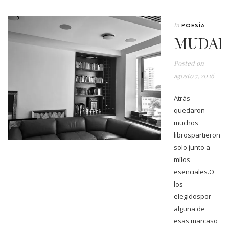
In
POESÍA
MUDAR
Posted on
agosto 7, 2026
Atrás
quedaron
muchos
librospartieron
solo junto a
mílos
esenciales.O
los
elegidospor
alguna de
esas marcaso