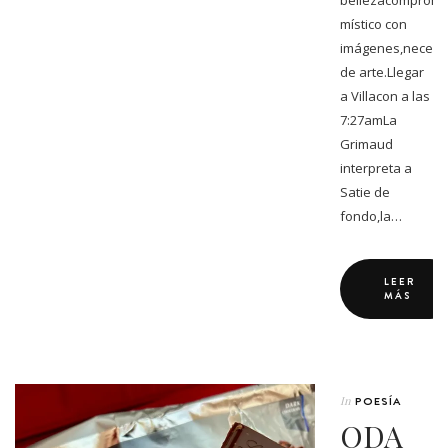
bellezacompromi
místico con
imágenes,necesi
de arte.Llegar
a Villacon a las
7:27amLa
Grimaud
interpreta a
Satie de
fondo,la…
LEER
MÁS
In
POESÍA
ODA