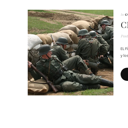
In
C
C
Pos
EL 
y lo