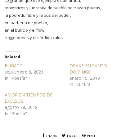
Lo grande que ese ejemplo es de arriba,
tenienticos y juecesita de pueblo no trazan pautas,
la podredumbre y la pus del poder,
en barbería de pueblo,
en el bullicio y el flow,
reggetoneos y el sórdido calor.
Related
BUGATTI
DRAKE EN SANTO
septiembre 8, 2021
DOMINGO
In "Poesía"
enero 15, 2019
In "Cultura"
AMOR EN TIEMPOS DE
EXCESOS
agosto 28, 2018
In "Poesía"
SHARE
TWEET
PIN IT