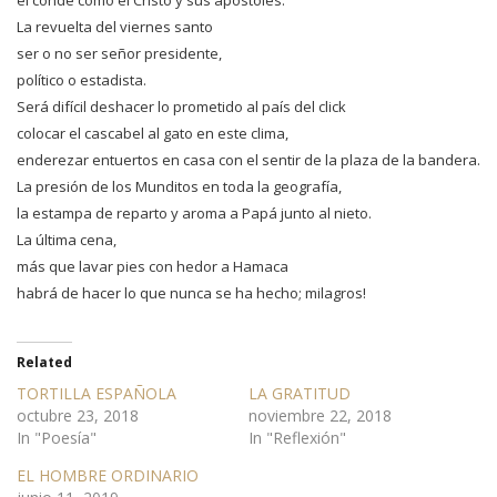
el conde como el Cristo y sus apóstoles.
La revuelta del viernes santo
ser o no ser señor presidente,
político o estadista.
Será difícil deshacer lo prometido al país del click
colocar el cascabel al gato en este clima,
enderezar entuertos en casa con el sentir de la plaza de la bandera.
La presión de los Munditos en toda la geografía,
la estampa de reparto y aroma a Papá junto al nieto.
La última cena,
más que lavar pies con hedor a Hamaca
habrá de hacer lo que nunca se ha hecho; milagros!
Related
TORTILLA ESPAÑOLA
LA GRATITUD
octubre 23, 2018
noviembre 22, 2018
In "Poesía"
In "Reflexión"
EL HOMBRE ORDINARIO