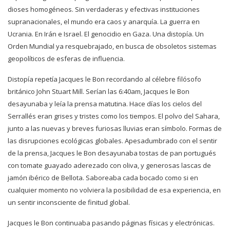
dioses homogéneos. Sin verdaderas y efectivas instituciones
supranacionales, el mundo era caos y anarquía. La guerra en
Ucrania. En Irán e Israel. El genocidio en Gaza. Una distopía. Un
Orden Mundial ya resquebrajado, en busca de obsoletos sistemas
geopolíticos de esferas de influencia.
Distopía repetía Jacques le Bon recordando al célebre filósofo
británico John Stuart Mill. Serían las 6:40am, Jacques le Bon
desayunaba y leía la prensa matutina. Hace días los cielos del
Serrallés eran grises y tristes como los tiempos. El polvo del Sahara,
junto a las nuevas y breves furiosas lluvias eran símbolo. Formas de
las disrupciones ecológicas globales. Apesadumbrado con el sentir
de la prensa, Jacques le Bon desayunaba tostas de pan portugués
con tomate guayado aderezado con oliva, y generosas lascas de
jamón ibérico de Bellota. Saboreaba cada bocado como si en
cualquier momento no volviera la posibilidad de esa experiencia, en
un sentir inconsciente de finitud global.
Jacques le Bon continuaba pasando páginas físicas y electrónicas.