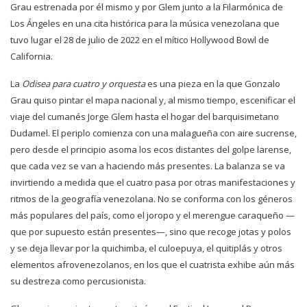
Grau estrenada por él mismo y por Glem junto a la Filarmónica de
Los Ángeles en una cita histórica para la música venezolana que
tuvo lugar el 28 de julio de 2022 en el mítico Hollywood Bowl de
California.
La
Odisea para cuatro y orquesta
es una pieza en la que Gonzalo
Grau quiso pintar el mapa nacional y, al mismo tiempo, escenificar el
viaje del cumanés Jorge Glem hasta el hogar del barquisimetano
Dudamel. El periplo comienza con una malagueña con aire sucrense,
pero desde el principio asoma los ecos distantes del golpe larense,
que cada vez se van a haciendo más presentes. La balanza se va
invirtiendo a medida que el cuatro pasa por otras manifestaciones y
ritmos de la geografía venezolana. No se conforma con los géneros
más populares del país, como el joropo y el merengue caraqueño —
que por supuesto están presentes—, sino que recoge jotas y polos
y se deja llevar por la quichimba, el culoepuya, el quitiplás y otros
elementos afrovenezolanos, en los que el cuatrista exhibe aún más
su destreza como percusionista.