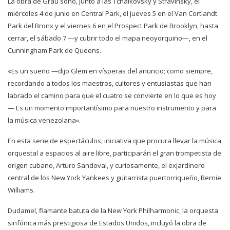
La obra de Grau sonó, junto a las Tchaikovsky y Stravinsky, el
miércoles 4 de junio en Central Park, el jueves 5 en el Van Cortlandt
Park del Bronx y el viernes 6 en el Prospect Park de Brooklyn, hasta
cerrar, el sábado 7 —y cubrir todo el mapa neoyorquino—, en el
Cunningham Park de Queens.
«Es un sueño —dijo Glem en vísperas del anuncio; como siempre,
recordando a todos los maestros, cultores y entusiastas que han
labrado el camino para que el cuatro se convierte en lo que es hoy
— Es un momento importantísimo para nuestro instrumento y para
la música venezolana».
En esta serie de espectáculos, iniciativa que procura llevar la música
orquestal a espacios al aire libre, participarán el gran trompetista de
origen cubano, Arturo Sandoval, y curiosamente, el exjardinero
central de los New York Yankees y guitarrista puertorriqueño, Bernie
Williams.
Dudamel, flamante batuta de la New York Philharmonic, la orquesta
sinfónica más prestigiosa de Estados Unidos, incluyó la obra de