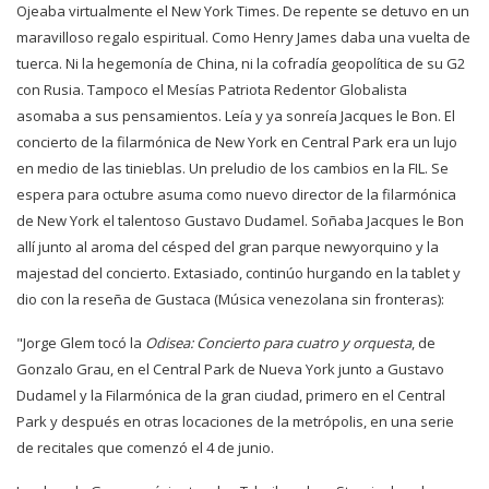
Ojeaba virtualmente el New York Times. De repente se detuvo en un
maravilloso regalo espiritual. Como Henry James daba una vuelta de
tuerca. Ni la hegemonía de China, ni la cofradía geopolítica de su G2
con Rusia. Tampoco el Mesías Patriota Redentor Globalista
asomaba a sus pensamientos. Leía y ya sonreía Jacques le Bon. El
concierto de la filarmónica de New York en Central Park era un lujo
en medio de las tinieblas. Un preludio de los cambios en la FIL. Se
espera para octubre asuma como nuevo director de la filarmónica
de New York el talentoso Gustavo Dudamel. Soñaba Jacques le Bon
allí junto al aroma del césped del gran parque newyorquino y la
majestad del concierto. Extasiado, continúo hurgando en la tablet y
dio con la reseña de Gustaca (Música venezolana sin fronteras):
"Jorge Glem tocó la
Odisea: Concierto para cuatro y orquesta
, de
Gonzalo Grau, en el Central Park de Nueva York junto a Gustavo
Dudamel y la Filarmónica de la gran ciudad, primero en el Central
Park y después en otras locaciones de la metrópolis, en una serie
de recitales que comenzó el 4 de junio.