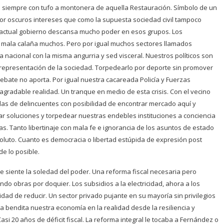
de siempre con tufo a montonera de aquella Restauración. Símbolo de un
or oscuros intereses que como la supuesta sociedad civil tampoco
l actual gobierno descansa mucho poder en esos grupos. Los
 mala calaña muchos. Pero por igual muchos sectores llamados
 nacional con la misma angurria y sed visceral. Nuestros políticos son
 representación de la sociedad. Torpedearlo por deporte sin promover
bate no aporta. Por igual nuestra cacareada Policía y Fuerzas
adable realidad. Un tranque en medio de esta crisis. Con el vecino
andas de delincuentes con posibilidad de encontrar mercado aquí y
r soluciones y torpedear nuestras endebles instituciones a conciencia
as. Tanto libertinaje con mala fe e ignorancia de los asuntos de estado
oluto. Cuanto es democracia o libertad estúpida de expresión post
 de lo posible.
 siente la soledad del poder. Una reforma fiscal necesaria pero
do obras por doquier. Los subsidios a la electricidad, ahora a los
ad de reducir. Un sector privado pujante en su mayoría sin privilegios
ra bendita nuestra economía en la realidad desde la resiliencia y
asi 20 años de déficit fiscal. La reforma integral le tocaba a Fernández o