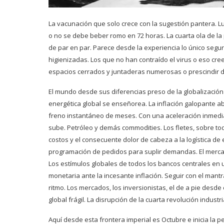
La vacunación que solo crece con la sugestión pantera. L
o no se debe beber romo en 72 horas. La cuarta ola de l
de par en par. Parece desde la experiencia lo único segu
higienizadas. Los que no han contraído el virus o eso cr
espacios cerrados y juntaderas numerosas o prescindir de
El mundo desde sus diferencias preso de la globalización d
energética global se enseñorea. La inflación galopante ab
freno instantáneo de meses. Con una aceleración inmedia
sube. Petróleo y demás commodities. Los fletes, sobre to
costos y el consecuente dolor de cabeza a la logística de
programación de pedidos para suplir demandas. El merca
Los estímulos globales de todos los bancos centrales en 
monetaria ante la incesante inflación. Seguir con el mantr
ritmo. Los mercados, los inversionistas, el de a pie desde 
global frágil. La disrupción de la cuarta revolución indust
Aquí desde esta frontera imperial es Octubre e inicia la 