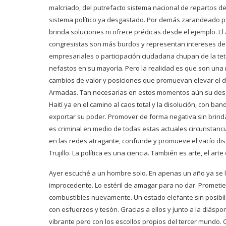
malcriado, del putrefacto sistema nacional de repartos 
sistema político ya desgastado. Por demás zarandeado p
brinda soluciones ni ofrece prédicas
desde el ejemplo. E
congresistas son más burdos y representan intereses de
empresariales o participación ciudadana chupan de la teta
nefastos en su mayoría. Pero la realidad es que son una
cambios de valor y posiciones que promuevan elevar el de
Armadas. Tan necesarias en estos momentos aún su desagr
Haití ya en el camino al caos total y la disolución, con b
exportar su poder. Promover de forma negativa sin brinda
es criminal en medio de todas estas actuales circunstanci
en las redes atragante, confunde y promueve el vacío dis
Trujillo. La política es una ciencia. También es arte, el arte
Ayer escuché a un hombre solo. En apenas un año ya se le
improcedente. Lo estéril de amagar para no dar. Prometien
combustibles nuevamente. Un estado elefante sin posibilid
con esfuerzos y tesón. Gracias a ellos y junto a la diáspo
vibrante pero con los escollos propios del tercer mundo. C