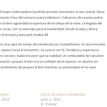
 Trompo Gotti tramposo podrían proveer soluciones al caos actual. Otras
nuestro Dios del universo para redimirnos. Salvarnos de nuestra pobre
es le Bon aguardaba la apertura de la rampa de la nave. La llegada del
s cosas, con su mensaje para la humanidad. Desde el aquí y ahora,
r el porqué y para qué estaba allí.
r con una capa de monje descendiendo por la plataforma. Un aura morada
 camino hacia el encuentro. Se acercó con fe, fortaleza y esperanza.
ro cercano. Nada era peor que la realidad. Un combustible de salvación
corazón. Jacques le Bon era un soldado de la especie. Un alumno en
el sentimiento de Jacques le Bon mientras se acomodaba en la nave
VAJES
ROCA DE SANTO DOMINGO
, 2023
junio 2, 2022
In "Poesía"