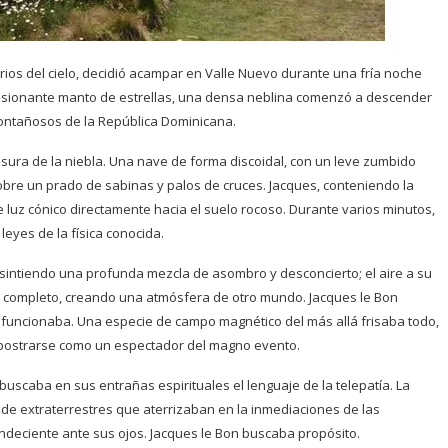
rios del cielo, decidió acampar en Valle Nuevo durante una fría noche
presionante manto de estrellas, una densa neblina comenzó a descender
ontañosos de la República Dominicana.
sura de la niebla. Una nave de forma discoidal, con un leve zumbido
sobre un prado de sabinas y palos de cruces. Jacques, conteniendo la
 luz cónico directamente hacia el suelo rocoso. Durante varios minutos,
leyes de la física conocida.
 sintiendo una profunda mezcla de asombro y desconcierto; el aire a su
or completo, creando una atmósfera de otro mundo. Jacques le Bon
o funcionaba. Una especie de campo magnético del más allá frisaba todo,
, postrarse como un espectador del magno evento.
buscaba en sus entrañas espirituales el lenguaje de la telepatía. La
 de extraterrestres que aterrizaban en la inmediaciones de las
andeciente ante sus ojos. Jacques le Bon buscaba propósito.