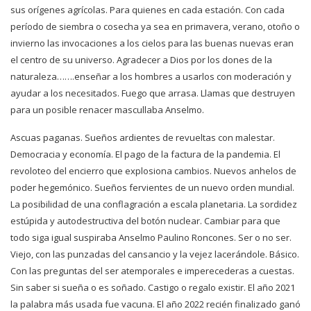
sus orígenes agrícolas. Para quienes en cada estación. Con cada
período de siembra o cosecha ya sea en primavera, verano, otoño o
invierno las invocaciones a los cielos para las buenas nuevas eran
el centro de su universo. Agradecer a Dios por los dones de la
naturaleza…….enseñar a los hombres a usarlos con moderación y
ayudar a los necesitados. Fuego que arrasa. Llamas que destruyen
para un posible renacer mascullaba Anselmo.
Ascuas paganas. Sueños ardientes de revueltas con malestar.
Democracia y economía. El pago de la factura de la pandemia. El
revoloteo del encierro que explosiona cambios. Nuevos anhelos de
poder hegemónico. Sueños fervientes de un nuevo orden mundial.
La posibilidad de una conflagración a escala planetaria. La sordidez
estúpida y autodestructiva del botón nuclear. Cambiar para que
todo siga igual suspiraba Anselmo Paulino Roncones. Ser o no ser.
Viejo, con las punzadas del cansancio y la vejez lacerándole. Básico.
Con las preguntas del ser atemporales e imperecederas a cuestas.
Sin saber si sueña o es soñado. Castigo o regalo existir. El año 2021
la palabra más usada fue vacuna. El año 2022 recién finalizado ganó