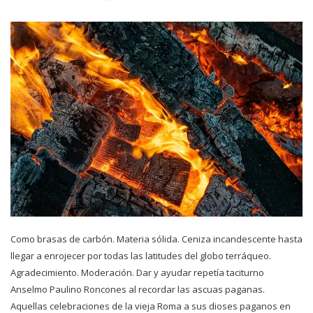
Como brasas de carbón. Materia sólida. Ceniza incandescente hasta
llegar a enrojecer por todas las latitudes del globo terráqueo.
Agradecimiento. Moderación. Dar y ayudar repetía taciturno
Anselmo Paulino Roncones al recordar las ascuas paganas.
Aquellas celebraciones de la vieja Roma a sus dioses paganos en