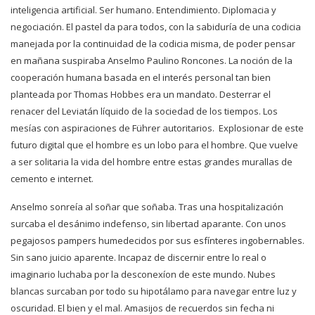
inteligencia artificial. Ser humano. Entendimiento. Diplomacia y
negociación. El pastel da para todos, con la sabiduría de una codicia
manejada por la continuidad de la codicia misma, de poder pensar
en mañana suspiraba Anselmo Paulino Roncones. La noción de la
cooperación humana basada en el interés personal tan bien
planteada por Thomas Hobbes era un mandato. Desterrar el
renacer del Leviatán líquido de la sociedad de los tiempos. Los
mesías con aspiraciones de Führer autoritarios. Explosionar de este
futuro digital que el hombre es un lobo para el hombre. Que vuelve
a ser solitaria la vida del hombre entre estas grandes murallas de
cemento e internet.
Anselmo sonreía al soñar que soñaba. Tras una hospitalización
surcaba el desánimo indefenso, sin libertad aparante. Con unos
pegajosos pampers humedecidos por sus esfínteres ingobernables.
Sin sano juicio aparente. Incapaz de discernir entre lo real o
imaginario luchaba por la desconexíon de este mundo. Nubes
blancas surcaban por todo su hipotálamo para navegar entre luz y
oscuridad. El bien y el mal. Amasijos de recuerdos sin fecha ni