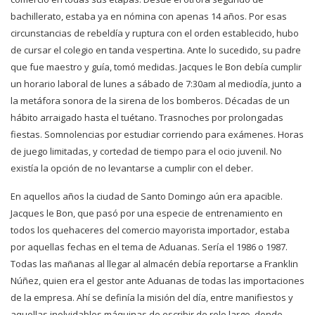
bachillerato, estaba ya en nómina con apenas 14 años. Por esas
circunstancias de rebeldía y ruptura con el orden establecido, hubo
de cursar el colegio en tanda vespertina. Ante lo sucedido, su padre
que fue maestro y guía, tomó medidas. Jacques le Bon debía cumplir
un horario laboral de lunes a sábado de 7:30am al mediodía, junto a
la metáfora sonora de la sirena de los bomberos. Décadas de un
hábito arraigado hasta el tuétano. Trasnoches por prolongadas
fiestas. Somnolencias por estudiar corriendo para exámenes. Horas
de juego limitadas, y cortedad de tiempo para el ocio juvenil. No
existía la opción de no levantarse a cumplir con el deber.
En aquellos años la ciudad de Santo Domingo aún era apacible.
Jacques le Bon, que pasó por una especie de entrenamiento en
todos los quehaceres del comercio mayorista importador, estaba
por aquellas fechas en el tema de Aduanas. Sería el 1986 o 1987.
Todas las mañanas al llegar al almacén debía reportarse a Franklin
Núñez, quien era el gestor ante Aduanas de todas las importaciones
de la empresa. Ahí se definía la misión del día, entre manifiestos y
aquellas inolvidables máquinas de escribir de rolo largo, donde