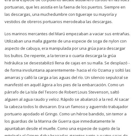
portuarias, que les asistía en la faena de los puertos. Siempre en
las descargas, una muchedumbre con tigueraje su mayoría y
vestidos de obreros portuarios merodeaba las descargas.
Los marinos mercantes del Marú empezaban a vaciar sus entrañas.
Utilizaban una malla gigante de una especie de soga de nylon con
aspecto de cabuya, era manipulada por una grúa para descargar
los bultos. De repente, a la tercera o cuarta descarga la grúa
hidráulica se desestabilizó llena de cajas en su malla. Se desplazó -
de forma involuntaria aparentemente- hacia el río Ozama y soltó las
amarras y calló la carga a las aguas del río. Un silencio sepulcral se
manifestó en aquél ágora a los pies de la embarcación. Como un
párrafo de La Isla del Tesoro de Robert Louis Stevenson, saltó
alguien al agua raudo y veloz. Rápido se abalanzó a la red. Al sacar
la cabeza todos lo divisaron. Era un famoso y aguerrido trabajador
portuario apodado el Gringo. Como un héroe bandido, sin temor a
los guardias de la Marina de Guerra que inmediatamente le
apuntaban desde el muelle. Como una especie de sujeto de la
mitología el Gringo daba brazadas gigantes junto a cuatro cajas de