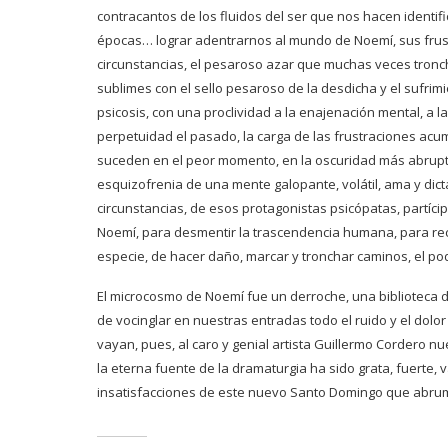
contracantos de los fluidos del ser que nos hacen identifi
épocas… lograr adentrarnos al mundo de Noemí, sus frust
circunstancias, el pesaroso azar que muchas veces tro
sublimes con el sello pesaroso de la desdicha y el sufrim
psicosis, con una proclividad a la enajenación mental, a l
perpetuidad el pasado, la carga de las frustraciones acu
suceden en el peor momento, en la oscuridad más abrupta 
esquizofrenia de una mente galopante, volátil, ama y dic
circunstancias, de esos protagonistas psicópatas, partíci
Noemí, para desmentir la trascendencia humana, para recrea
especie, de hacer daño, marcar y tronchar caminos, el po
El microcosmo de Noemí fue un derroche, una biblioteca d
de vocinglar en nuestras entradas todo el ruido y el dolor
vayan, pues, al caro y genial artista Guillermo Cordero nu
la eterna fuente de la dramaturgia ha sido grata, fuerte, 
insatisfacciones de este nuevo Santo Domingo que abrum