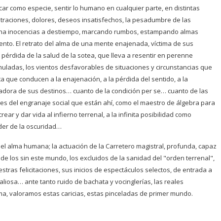
car como especie, sentir lo humano en cualquier parte, en distintas
raciones, dolores, deseos insatisfechos, la pesadumbre de las
ncha inocencias a destiempo, marcando rumbos, estampando almas
iento. El retrato del alma de una mente enajenada, víctima de sus
a pérdida de la salud de la sotea, que lleva a resentir en perenne
muladas, los vientos desfavorables de situaciones y circunstancias que
que conducen a la enajenación, a la pérdida del sentido, a la
tadora de sus destinos… cuanto de la condición per se… cuanto de las
pes del engranaje social que están ahí, como el maestro de álgebra para
r y dar vida al infierno terrenal, a la infinita posibilidad como
der de la oscuridad…
el alma humana; la actuación de la Carretero magistral, profunda, capaz
 de los sin este mundo, los excluidos de la sanidad del "orden terrenal",
estras felicitaciones, sus inicios de espectáculos selectos, de entrada a
valiosa… ante tanto ruido de bachata y vocinglerías, las reales
a, valoramos estas caricias, estas pinceladas de primer mundo.