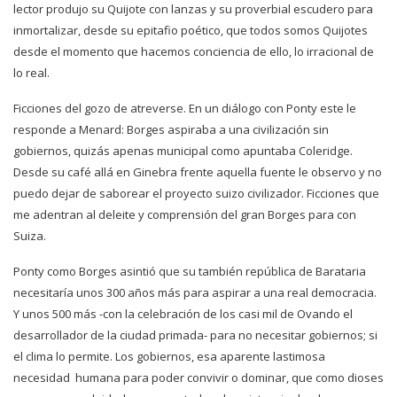
lector produjo su Quijote con lanzas y su proverbial escudero para
inmortalizar, desde su epitafio poético, que todos somos Quijotes
desde el momento que hacemos conciencia de ello, lo irracional de
lo real.
Ficciones del gozo de atreverse. En un diálogo con Ponty este le
responde a Menard: Borges aspiraba a una civilización sin
gobiernos, quizás apenas municipal como apuntaba Coleridge.
Desde su café allá en Ginebra frente aquella fuente le observo y no
puedo dejar de saborear el proyecto suizo civilizador. Ficciones que
me adentran al deleite y comprensión del gran Borges para con
Suiza.
Ponty como Borges asintió que su también república de Barataria
necesitaría unos 300 años más para aspirar a una real democracia.
Y unos 500 más -con la celebración de los casi mil de Ovando el
desarrollador de la ciudad primada- para no necesitar gobiernos; si
el clima lo permite. Los gobiernos, esa aparente lastimosa
necesidad humana para poder convivir o dominar, que como dioses