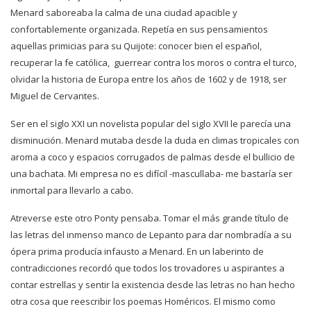
Menard saboreaba la calma de una ciudad apacible y
confortablemente organizada. Repetía en sus pensamientos
aquellas primicias para su Quijote: conocer bien el español,
recuperar la fe católica, guerrear contra los moros o contra el turco,
olvidar la historia de Europa entre los años de 1602 y de 1918, ser
Miguel de Cervantes.
Ser en el siglo XXI un novelista popular del siglo XVII le parecía una
disminución. Menard mutaba desde la duda en climas tropicales con
aroma a coco y espacios corrugados de palmas desde el bullicio de
una bachata. Mi empresa no es difícil -mascullaba- me bastaría ser
inmortal para llevarlo a cabo.
Atreverse este otro Ponty pensaba. Tomar el más grande título de
las letras del inmenso manco de Lepanto para dar nombradía a su
ópera prima producía infausto a Menard. En un laberinto de
contradicciones recordó que todos los trovadores u aspirantes a
contar estrellas y sentir la existencia desde las letras no han hecho
otra cosa que reescribir los poemas Homéricos. El mismo como