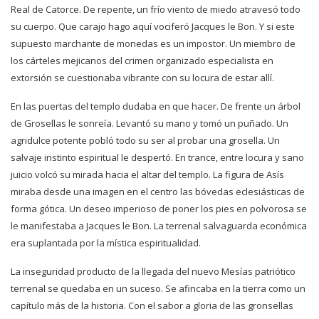
Real de Catorce. De repente, un frío viento de miedo atravesó todo
su cuerpo. Que carajo hago aquí vociferó Jacques le Bon. Y si este
supuesto marchante de monedas es un impostor. Un miembro de
los cárteles mejicanos del crimen organizado especialista en
extorsión se cuestionaba vibrante con su locura de estar allí.
En las puertas del templo dudaba en que hacer. De frente un árbol
de Grosellas le sonreía. Levantó su mano y tomó un puñado. Un
agridulce potente pobló todo su ser al probar una grosella. Un
salvaje instinto espiritual le despertó. En trance, entre locura y sano
juicio volcó su mirada hacia el altar del templo. La figura de Asís
miraba desde una imagen en el centro las bóvedas eclesiásticas de
forma gótica. Un deseo imperioso de poner los pies en polvorosa se
le manifestaba a Jacques le Bon. La terrenal salvaguarda económica
era suplantada por la mística espiritualidad.
La inseguridad producto de la llegada del nuevo Mesías patriótico
terrenal se quedaba en un suceso. Se afincaba en la tierra como un
capítulo más de la historia. Con el sabor a gloria de las gronsellas