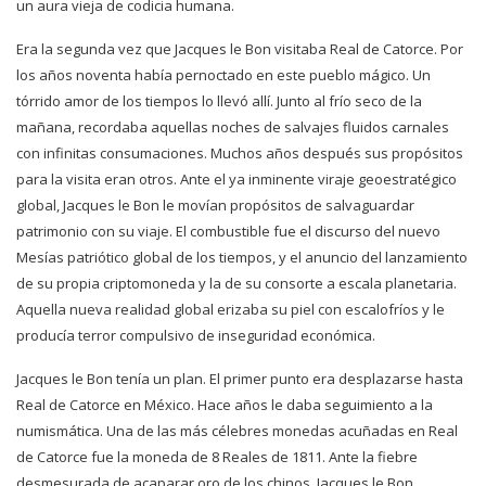
un aura vieja de codicia humana.
Era la segunda vez que Jacques le Bon visitaba Real de Catorce. Por
los años noventa había pernoctado en este pueblo mágico. Un
tórrido amor de los tiempos lo llevó allí. Junto al frío seco de la
mañana, recordaba aquellas noches de salvajes fluidos carnales
con infinitas consumaciones. Muchos años después sus propósitos
para la visita eran otros. Ante el ya inminente viraje geoestratégico
global, Jacques le Bon le movían propósitos de salvaguardar
patrimonio con su viaje. El combustible fue el discurso del nuevo
Mesías patriótico global de los tiempos, y el anuncio del lanzamiento
de su propia criptomoneda y la de su consorte a escala planetaria.
Aquella nueva realidad global erizaba su piel con escalofríos y le
producía terror compulsivo de inseguridad económica.
Jacques le Bon tenía un plan. El primer punto era desplazarse hasta
Real de Catorce en México. Hace años le daba seguimiento a la
numismática. Una de las más célebres monedas acuñadas en Real
de Catorce fue la moneda de 8 Reales de 1811. Ante la fiebre
desmesurada de acaparar oro de los chinos. Jacques le Bon