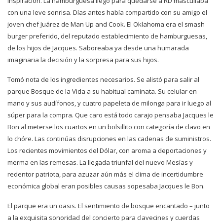
inspiración. La hamburguesa llegó para quedarse a RD mascullaba
con una leve sonrisa. Días antes había compartido con su amigo el
joven chef Juárez de Man Up and Cook. El Oklahoma era el smash
burger preferido, del reputado establecimiento de hamburguesas,
de los hijos de Jacques. Saboreaba ya desde una humarada
imaginaria la decisión y la sorpresa para sus hijos.
Tomó nota de los ingredientes necesarios. Se alistó para salir al
parque Bosque de la Vida a su habitual caminata. Su celular en
mano y sus audífonos, y cuatro papeleta de milonga para ir luego al
súper para la compra. Que caro está todo carajo pensaba Jacques le
Bon al meterse los cuartos en un bolsillito con categoría de clavo en
lo chóre. Las continúas disrupciones en las cadenas de suministros.
Los recientes movimientos del Dólar, con aroma a deportaciones y
merma en las remesas. La llegada triunfal del nuevo Mesías y
redentor patriota, para azuzar aún más el clima de incertidumbre
económica global eran posibles causas sopesaba Jacques le Bon.
El parque era un oasis. El sentimiento de bosque encantado – junto
a la exquisita sonoridad del concierto para clavecines y cuerdas