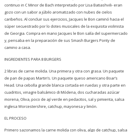
continuo in C Minor de Bach interpretado por Lisa Batiashvili- eran
gozo con un sabor a júbilo aromatizado con nubes de cielos
caribeños. Al concluir sus ejercicios, Jacques le Bon caminó hacia el
súper secuestrado por lo dotes musicales de la exquisita violinista
de Georgia. Compra en mano Jacques le Bon salía del supermercado
y, pensaba en la preparación de sus Smash Burgers Ponty de
camino a casa.
INGREDIENTES PARA 8 BURGERS
2 libras de carne molida. Una primera y otra con grasa. Un paquete
de pan de papas Martin’s. Un paquete queso americano Boar’s
Head. Una cebolla grande blanca cortada en ruedas y otra parte en
cuadritos, vinagre balsámico di Módena, dos cucharadas azúcar
morena, Oliva, poco de ají verde en pedacitos, sal y pimienta, salsa
inglesa Worcestershire, catchup, mayonesa y limón.
EL PROCESO
Primero sazonamos la carne molida con oliva, algo de catchup, salsa