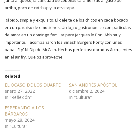
junto al queso, la cantidad de cebollas caramelizas al gusto por
arriba, poco de catchup y la otra tapa.
Rápido, simple y exquisito. El deleite de los chicos en cada bocado
era un paraíso de emociones. Un logro gastronómico con partículas
de amor en un domingo familiar para Jacques le Bon. Ahh muy
importante….acompañaron los Smash Burgers Ponty con unas
papas Fry' N' Dip de McCain. Hechas perfectas: doradas & crujientes
en el air fry. Que os aproveche.
Related
EL OCASO DE LOS DUARTE
SAN ANDRÉS APÓSTOL
enero 27, 2022
diciembre 2, 2024
In "Reflexión"
In "Cultura"
ESPERANDO A LOS
BÁRBAROS
mayo 28, 2024
In "Cultura"