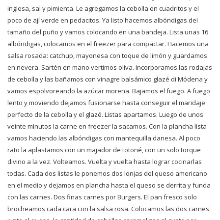
inglesa, sal y pimienta. Le agregamos la cebolla en cuadritos y el
poco de ají verde en pedacitos. Ya listo hacemos albóndigas del
tamaño del puño y vamos colocando en una bandeja. Lista unas 16
albóndigas, colocamos en el freezer para compactar. Hacemos una
salsa rosada: catchup, mayonesa con toque de limón y guardamos
en nevera. Sartén en mano vertimos oliva. Incorporamos las rodajas
de cebolla y las bañamos con vinagre balsámico glazé di Módena y
vamos espolvoreando la azúcar morena. Bajamos el fuego. A fuego
lento y moviendo dejamos fusionarse hasta conseguir el maridaje
perfecto de la cebolla y el glazé. Listas apartamos. Luego de unos
veinte minutos la carne en freezer la sacamos. Con la plancha lista
vamos haciendo las albóndigas con mantequilla danesa. Al poco
rato la aplastamos con un majador de totoné, con un solo torque
divino a la vez. Volteamos. Vuelta y vuelta hasta lograr cocinarlas
todas. Cada dos listas le ponemos dos lonjas del queso americano
en el medio y dejamos en plancha hasta el queso se derrita y funda
con las carnes. Dos finas carnes por Burgers. El pan fresco solo
brocheamos cada cara con la salsa rosa. Colocamos las dos carnes