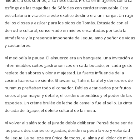
miedos, a sus sueños, a su necesidad. Prosa en imágenes como La
esfinge de las tragedias de Sófocles con carácter inmutable. Esta
estrafalaria invitación a este exótico destino era un manjar. Un rugir
de los dioses y azúcar para los oídos de Tomás. Extasiado con el
derroche cultural, conservado en mieles encantadas por toda la
atmósfera y la presencia imponente del Jeque; amo y señor de vidas
y costumbres.
Al mediodía la pausa. El almuerzo era un banquete, una invitación a
interminables coitos gastronómicos en cada bocado, en cada gesto
repleto de sabores y olor a majestad. La fuerte influencia de la
cocina libanesa se siente. Shawarma, Tahini, falafel y derroches de
hummus preñaban todo el comedor. Dátiles acariciados por frutos
secos al por mayor y detalle, el cordero aromático y el poder de las
especies. Un créme brulée de leche de camello fue el sello. La cinta
dorada del ágape, el deleite cultural de la mesa.
Al volver al salón todo el jurado debía deliberar. Pensé debe ser de
las pocas decisiones colegiadas, donde no pesa la voz y voluntad
del Jeque. La belleza era única de todos , el alma y el dolor de miles