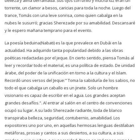
belleza y alma derramada. Sus ojos con brillo y mucha luz eran un
torrente, un clamor a besos, caricias para toda la noche. Luego del
trance, Tomás con una leve sonrisa, como quien cabalga en la
nubes le susurró; gracias Sherezade por su amabilidad. Descansaré
y le espero mañana temprano para el evento.
La poesía beduina(Nabati) es la que prevalece en Dubái en la
actualidad. Ha adquirido tanta popularidad debido a las obras
poéticas redactadas por el jeque. En cierto sentido, piensa Tomás al
leer y recordar todo el material, es una política de estado. De unidad
árabe, del poder de la unificación en torno a la cultura y el Islam.
Recordó unos versos del Jeque:" Toma la sabiduría de los sabios, no
todo el que cabalga un caballo es un jinete. Solo un hombre
visionario es capaz de escribir en el agua. Los grandes aceptan
grandes desafíos.". Al entrar al salón en el centro de convenciones
ocupó su lugar. A su lado Sherezade radiante, toda de blanco
transpiraba belleza, seguridad, contubernio, amabilidad. Los
expositores uno por uno, en aquellas hermosas lenguas destilaban
metáforas, prosas y cantos a sus desiertos, a su cultura, a sus