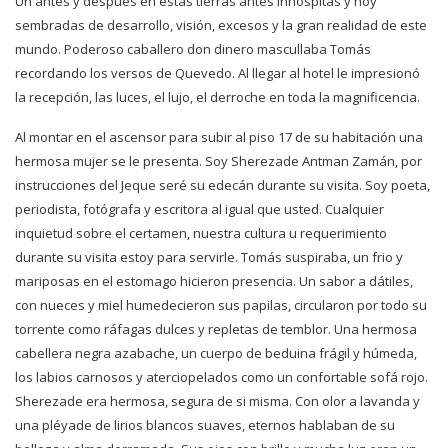
Un antes y después en estas tierras antes inhóspitas y hoy
sembradas de desarrollo, visión, excesos y la gran realidad de este
mundo. Poderoso caballero don dinero mascullaba Tomás
recordando los versos de Quevedo. Al llegar al hotel le impresionó
la recepción, las luces, el lujo, el derroche en toda la magnificencia.
Al montar en el ascensor para subir al piso 17 de su habitación una
hermosa mujer se le presenta. Soy Sherezade Antman Zamán, por
instrucciones del Jeque seré su edecán durante su visita. Soy poeta,
periodista, fotógrafa y escritora al igual que usted. Cualquier
inquietud sobre el certamen, nuestra cultura u requerimiento
durante su visita estoy para servirle. Tomás suspiraba, un frio y
mariposas en el estomago hicieron presencia. Un sabor a dátiles,
con nueces y miel humedecieron sus papilas, circularon por todo su
torrente como ráfagas dulces y repletas de temblor. Una hermosa
cabellera negra azabache, un cuerpo de beduina frágil y húmeda,
los labios carnosos y aterciopelados como un confortable sofá rojo.
Sherezade era hermosa, segura de si misma. Con olor a lavanda y
una pléyade de lirios blancos suaves, eternos hablaban de su