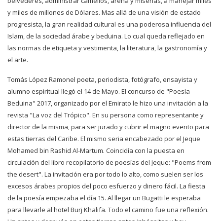
belvederes, administrar camellos, arena y miserias, a manejar miles
y miles de millones de Dólares. Mas allá de una visión de estado
progresista, la gran realidad cultural es una poderosa influencia del
Islam, de la sociedad árabe y beduina. Lo cual queda reflejado en
las normas de etiqueta y vestimenta, la literatura, la gastronomía y
el arte.
Tomás López Ramonel poeta, periodista, fotógrafo, ensayista y
alumno espiritual llegó el 14 de Mayo. El concurso de "Poesía
Beduina" 2017, organizado por el Emirato le hizo una invitación a la
revista "La voz del Trópico". En su persona como representante y
director de la misma, para ser jurado y cubrir el magno evento para
estas tierras del Caribe. El mismo seria encabezado por el Jeque
Mohamed bin Rashid Al-Martum. Coincidía con la puesta en
circulación del libro recopilatorio de poesías del Jeque: "Poems from
the desert". La invitación era por todo lo alto, como suelen ser los
excesos árabes propios del poco esfuerzo y dinero fácil. La fiesta
de la poesía empezaba el día 15. Al llegar un Bugatti le esperaba
para llevarle al hotel Burj Khalifa. Todo el camino fue una reflexión.