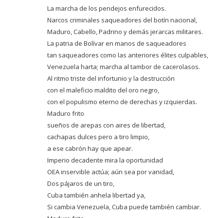
La marcha de los pendejos enfurecidos.
Narcos criminales saqueadores del botín nacional,
Maduro, Cabello, Padrino y demás jerarcas militares.
La patria de Bolívar en manos de saqueadores
tan saqueadores como las anteriores élites culpables,
Venezuela harta; marcha al tambor de cacerolasos.
Al ritmo triste del infortunio y la destrucción
con el maleficio maldito del oro negro,
con el populismo eterno de derechas y izquierdas.
Maduro frito
sueños de arepas con aires de libertad,
cachapas dulces pero a tiro limpio,
a ese cabrón hay que apear.
Imperio decadente mira la oportunidad
OEA inservible actúa; aún sea por vanidad,
Dos pájaros de un tiro,
Cuba también anhela libertad ya,
Si cambia Venezuela, Cuba puede también cambiar.