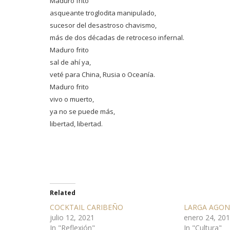
Maduro frito
asqueante troglodita manipulado,
sucesor del desastroso chavismo,
más de dos décadas de retroceso infernal.
Maduro frito
sal de ahí ya,
veté para China, Rusia o Oceanía.
Maduro frito
vivo o muerto,
ya no se puede más,
libertad, libertad.
Related
COCKTAIL CARIBEÑO
LARGA AGON
julio 12, 2021
enero 24, 20
In "Reflexión"
In "Cultura"