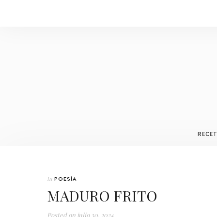
RECE
In
POESÍA
MADURO FRITO
Posted on
julio 30, 2024