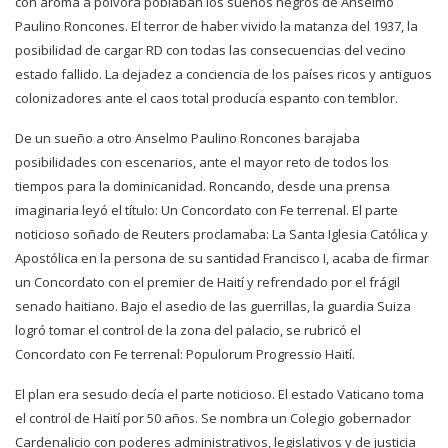
con aroma a pólvora poblaban los sueños negros de Anselmo
Paulino Roncones. El terror de haber vivido la matanza del 1937, la
posibilidad de cargar RD con todas las consecuencias del vecino
estado fallido. La dejadez a conciencia de los países ricos y antiguos
colonizadores ante el caos total producía espanto con temblor.
De un sueño a otro Anselmo Paulino Roncones barajaba
posibilidades con escenarios, ante el mayor reto de todos los
tiempos para la dominicanidad. Roncando, desde una prensa
imaginaria leyó el título: Un Concordato con Fe terrenal. El parte
noticioso soñado de Reuters proclamaba: La Santa Iglesia Católica y
Apostólica en la persona de su santidad Francisco I, acaba de firmar
un Concordato con el premier de Haití y refrendado por el frágil
senado haitiano. Bajo el asedio de las guerrillas, la guardia Suiza
logró tomar el control de la zona del palacio, se rubricó el
Concordato con Fe terrenal: Populorum Progressio Haití.
El plan era sesudo decía el parte noticioso. El estado Vaticano toma
el control de Haití por 50 años. Se nombra un Colegio gobernador
Cardenalicio con poderes administrativos, legislativos y de justicia