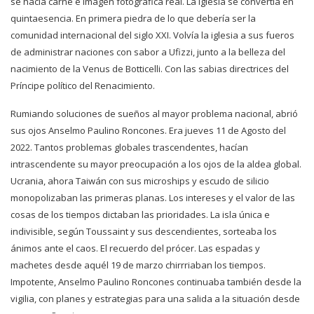
se hacia carne e imagen fotográfica real. La iglesia se convertía en
quintaesencia. En primera piedra de lo que debería ser la
comunidad internacional del siglo XXI. Volvía la iglesia a sus fueros
de administrar naciones con sabor a Ufizzi, junto a la belleza del
nacimiento de la Venus de Botticelli. Con las sabias directrices del
Príncipe político del Renacimiento.
Rumiando soluciones de sueños al mayor problema nacional, abrió
sus ojos Anselmo Paulino Roncones. Era jueves 11 de Agosto del
2022. Tantos problemas globales trascendentes, hacían
intrascendente su mayor preocupación a los ojos de la aldea global.
Ucrania, ahora Taiwán con sus microships y escudo de silicio
monopolizaban las primeras planas. Los intereses y el valor de las
cosas de los tiempos dictaban las prioridades. La isla única e
indivisible, según Toussaint y sus descendientes, sorteaba los
ánimos ante el caos. El recuerdo del prócer. Las espadas y
machetes desde aquél 19 de marzo chirrriaban los tiempos.
Impotente, Anselmo Paulino Roncones continuaba también desde la
vigilia, con planes y estrategias para una salida a la situación desde