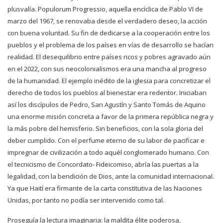
plusvalía. Populorum Progressio, aquella encíclica de Pablo VI de
marzo del 1967, se renovaba desde el verdadero deseo, la acción
con buena voluntad. Su fin de dedicarse a la cooperación entre los
pueblos y el problema de los países en vías de desarrollo se hacían
realidad. El desequilibrio entre países ricos y pobres agravado aún
en el 2022, con sus neocolonialismos era una mancha al progreso
de la humanidad. El ejemplo inédito de la iglesia para concretizar el
derecho de todos los pueblos al bienestar era redentor. Iniciaban
así los discípulos de Pedro, San Agustín y Santo Tomás de Aquino
una enorme misión concreta a favor de la primera república negra y
la más pobre del hemisferio. Sin beneficios, con la sola gloria del
deber cumplido. Con el perfume eterno de su labor de pacificar e
impregnar de civilización a todo aquél conglomerado humano. Con
el tecnicismo de Concordato- Fideicomiso, abría las puertas a la
legalidad, con la bendición de Dios, ante la comunidad internacional.
Ya que Haití era firmante de la carta constitutiva de las Naciones
Unidas, por tanto no podía ser intervenido como tal.
Proseguía la lectura imaginaria: la maldita élite poderosa,