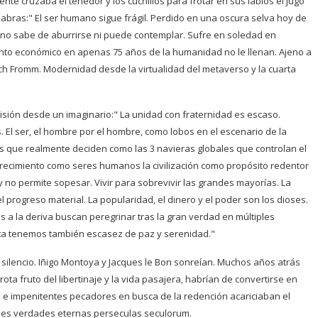
cente cruzaba el tenedor y los cuchillos para frotar en sus labios el jugo
alabras:" El ser humano sigue frágil. Perdido en una oscura selva hoy de
ue no sabe de aburrirse ni puede contemplar. Sufre en soledad en
nto económico en apenas 75 años de la humanidad no le llenan. Ajeno a
rich Fromm. Modernidad desde la virtualidad del metaverso y la cuarta
isión desde un imaginario:" La unidad con fraternidad es escaso.
 El ser, el hombre por el hombre, como lobos en el escenario de la
 los que realmente deciden como las 3 navieras globales que controlan el
crecimiento como seres humanos la civilización como propósito redentor
 y no permite sopesar. Vivir para sobrevivir las grandes mayorías. La
 progreso material. La popularidad, el dinero y el poder son los dioses.
 a la deriva buscan peregrinar tras la gran verdad en múltiples
neta tenemos también escasez de paz y serenidad."
l silencio. Iñigo Montoya y Jacques le Bon sonreían. Muchos años atrás
rota fruto del libertinaje y la vida pasajera, habrían de convertirse en
e impenitentes pecadores en busca de la redención acariciaban el
bles verdades eternas perseculas seculorum.