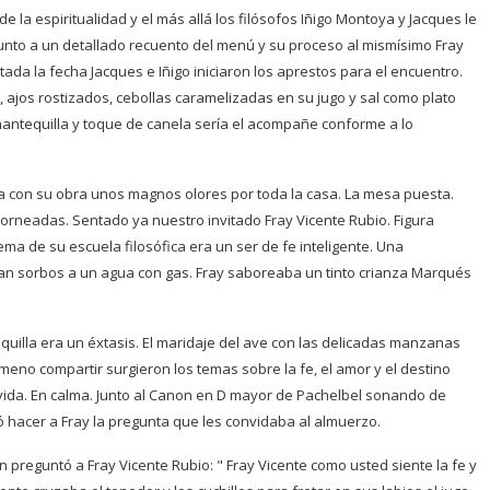
 la espiritualidad y el más allá los filósofos Iñigo Montoya y Jacques le
junto a un detallado recuento del menú y su proceso al mismísimo Fray
tada la fecha Jacques e Iñigo iniciaron los aprestos para el encuentro.
ajos rostizados, cebollas caramelizadas en su jugo y sal como plato
ntequilla y toque de canela sería el acompañe conforme a lo
aba con su obra unos magnos olores por toda la casa. La mesa puesta.
horneadas. Sentado ya nuestro invitado Fray Vicente Rubio. Figura
ma de su escuela filosófica era un ser de fe inteligente. Una
ban sorbos a un agua con gas. Fray saboreaba un tinto crianza Marqués
lla era un éxtasis. El maridaje del ave con las delicadas manzanas
eno compartir surgieron los temas sobre la fe, el amor y el destino
la vida. En calma. Junto al Canon en D mayor de Pachelbel sonando de
ió hacer a Fray la pregunta que les convidaba al almuerzo.
 preguntó a Fray Vicente Rubio: " Fray Vicente como usted siente la fe y