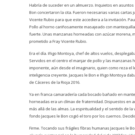
Habría de suceder en un almuerzo. Inquietos en asuntos de
Bon concertaron la cita. Fueron necesarias varias cartas 
Vicente Rubio para que este accediera a la invitación. Pau
Pollo al horno cariñosamente masajeado con mantequilla, 
fuerte. Unas manzanas horneadas con azúcar morena, ma
prometido a Fray Vicente Rubio.
Era el día. Iñigo Montoya, chef de altos vuelos, despleg
Servidos en el centro el manjar de pollo y las manzanas 
imponente, aún desde el imaginario, quien como reza el le
inteligencia creyente. Jacques le Bon e Iñigo Montoya da
de Cáceres de la Rioja 2016.
Ya en franca camaradería cada bocado bañado en mantequi
horneadas era un clímax de fraternidad. Dispuestos en am
más allá de las almas. La espiritualidad y el sentido de 
fondo Jacques le Bon cogió el toro por los cuernos. Decid
Firme. Tocando sus frágiles fibras humanas Jacques le Bon