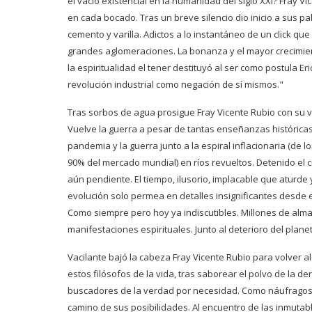
el vacío existencial en la humanidad del siglo XXI? Fray Vi
en cada bocado. Tras un breve silencio dio inicio a sus p
cemento y varilla. Adictos a lo instantáneo de un click q
grandes aglomeraciones. La bonanza y el mayor crecimie
la espiritualidad el tener destituyó al ser como postula E
revolución industrial como negación de sí mismos."
Tras sorbos de agua prosigue Fray Vicente Rubio con su v
Vuelve la guerra a pesar de tantas enseñanzas históricas.
pandemia y la guerra junto a la espiral inflacionaria (de
90% del mercado mundial) en ríos revueltos. Detenido el 
aún pendiente. El tiempo, ilusorio, implacable que aturde
evolución solo permea en detalles insignificantes desde el
Como siempre pero hoy ya indiscutibles. Millones de almas
manifestaciones espirituales. Junto al deterioro del pla
Vacilante bajó la cabeza Fray Vicente Rubio para volver a
estos filósofos de la vida, tras saborear el polvo de la der
buscadores de la verdad por necesidad. Como náufragos 
camino de sus posibilidades. Al encuentro de las inmuta