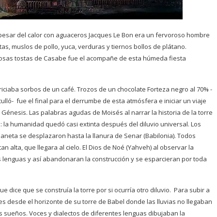
 A pesar del calor con aguaceros Jacques Le Bon era un fervoroso hombre
s, muslos de pollo, yuca, verduras y tiernos bollos de plátano.
rosas tostas de Casabe fue el acompañe de esta húmeda fiesta
riciaba sorbos de un café. Trozos de un chocolate Forteza negro al 70% -
lló- fue el final para el derrumbe de esta atmósfera e iniciar un viaje
l Génesis. Las palabras agudas de Moisés al narrar la historia de la torre
: la humanidad quedó casi extinta después del diluvio universal. Los
neta se desplazaron hasta la llanura de Senar (Babilonia). Todos
n alta, que llegara al cielo. El Dios de Noé (Yahveh) al observar la
s lenguas y así abandonaran la construcción y se esparcieran por toda
dice que se construía la torre por si ocurría otro diluvio. Para subir a
s desde el horizonte de su torre de Babel donde las lluvias no llegaban
 los sueños. Voces y dialectos de diferentes lenguas dibujaban la