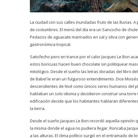
La ciudad con sus calles inundadas fruto de las lluvias.
de costumbres. El menú del día era un Sancocho de chuleta
Pedazos de aguacate marinados en sal y oliva con gene
gastronómica tropical.
Satisfecho pero en trance por el calor Jacques Le Bon aca
estos boricuas hacen buen chocolate sin politiquear mascu
mitológico. Desde el sueño las letras doradas del libro de
de Babel le eran un fulguroso entendimiento. Dice Moisés
descendientes de Noé como únicos seres humanos del pla
hablaban un solo idioma y decidieron construir una torre ta
edificación decide que los habitantes hablaran diferente
la tierra.
Desde el sueño Jacques Le Bon recordó aquella opinión que 
la misma donde el agua no pudiera llegar. Roncaba Jacque
a las alturas. El clima político surgió en el entramado de