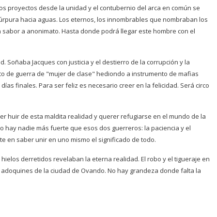
tos proyectos desde la unidad y el contubernio del arca en común se
púrpura hacia aguas. Los eternos, los innombrables que nombraban los
 sabor a anonimato. Hasta donde podrá llegar este hombre con el
. Soñaba Jacques con justicia y el destierro de la corrupción y la
ito de guerra de "mujer de clase" hediondo a instrumento de mafias
ías finales. Para ser feliz es necesario creer en la felicidad. Será circo
r huir de esta maldita realidad y querer refugiarse en el mundo de la
 no hay nadie más fuerte que esos dos guerreros: la paciencia y el
ste en saber unir en uno mismo el significado de todo.
ielos derretidos revelaban la eterna realidad. El robo y el tigueraje en
s adoquines de la ciudad de Ovando. No hay grandeza donde falta la