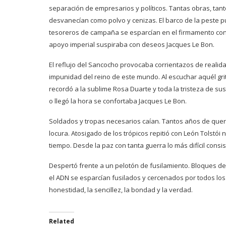
separación de empresarios y políticos. Tantas obras, tan
desvanecían como polvo y cenizas. El barco de la peste 
tesoreros de campaña se esparcían en el firmamento con
apoyo imperial suspiraba con deseos Jacques Le Bon.
El reflujo del Sancocho provocaba corrientazos de realidad
impunidad del reino de este mundo. Al escuchar aquél gr
recordó a la sublime Rosa Duarte y toda la tristeza de sus d
o llegó la hora se confortaba Jacques Le Bon.
Soldados y tropas necesarios caían. Tantos años de quere
locura. Atosigado de los trópicos repitió con León Tolstói
tiempo. Desde la paz con tanta guerra lo más difícil consi
Despertó frente a un pelotón de fusilamiento. Bloques de h
el ADN se esparcían fusilados y cercenados por todos lo
honestidad, la sencillez, la bondad y la verdad.
Related