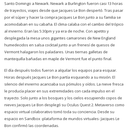
Santo Domingo a Newark. Newark a Burlington fueron casi 13 horas
de trayectos, viajes desde que Jacques Le Bon despertó. Tras pasar
por el súper y hacer la compra Jacques Le Bon junto a su familia se
acomodaban en su cabaña. El clima calaba con el cambio del trópico
al invierno. Eran las 5:30pm y ya era de noche. Con apetito y
desplegada la mesa unos gigantes camarones de New England
humedecidos en salsa cocktail junto a un frenesí de quesos de
Vermont halagaron los paladares. Unas tiernas galletas de
mantequilla bañadas en maple de Vermont fue el punto final.
El día después todos fueron a alquilar los equipos para esquiar.
Horas después Jacques Le Bon partía esquiando a su misión. El
silencio del invierno acariciaba sus pómulos y oídos. La nieve fresca
le producía placer en sus extremidades con cada impulso en el
trayecto. Solo junto a los bosques y los cielos escupiendo copos de
nieves Jacques Le Bon desplegó su Oculus Quest 2. Metaverso como
espacio virtual colaborativo tomó toda su conciencia. Desde su
espacio en Sandbox -plataforma de mundos virtuales- Jacques Le
Bon confirmó las coordenadas.