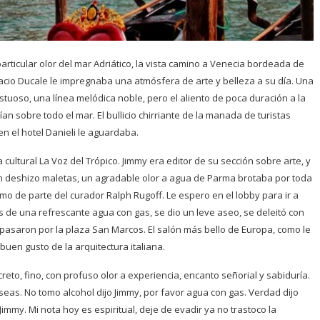
articular olor del mar Adriático, la vista camino a Venecia bordeada de
alacio Ducale le impregnaba una atmósfera de arte y belleza a su día. Una
tuoso, una línea melódica noble, pero el aliento de poca duración a la
an sobre todo el mar. El bullicio chirriante de la manada de turistas
en el hotel Danieli le aguardaba.
a cultural La Voz del Trópico. Jimmy era editor de su sección sobre arte, y
ción deshizo maletas, un agradable olor a agua de Parma brotaba por toda
amo de parte del curador Ralph Rugoff. Le espero en el lobby para ir a
 de una refrescante agua con gas, se dio un leve aseo, se deleitó con
 pasaron por la plaza San Marcos. El salón más bello de Europa, como le
buen gusto de la arquitectura italiana.
screto, fino, con profuso olor a experiencia, encanto señorial y sabiduría.
as. No tomo alcohol dijo Jimmy, por favor agua con gas. Verdad dijo
mmy. Mi nota hoy es espiritual, deje de evadir ya no trastoco la