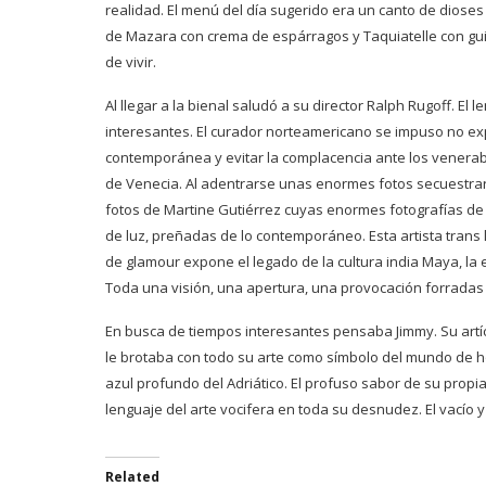
realidad. El menú del día sugerido era un canto de dioses 
de Mazara con crema de espárragos y Taquiatelle con guisa
de vivir.
Al llegar a la bienal saludó a su director Ralph Rugoff. E
interesantes. El curador norteamericano se impuso no exp
contemporánea y evitar la complacencia ante los venerab
de Venecia. Al adentrarse unas enormes fotos secuestraro
fotos de Martine Gutiérrez cuyas enormes fotografías de 
de luz, preñadas de lo contemporáneo. Esta artista trans 
de glamour expone el legado de la cultura india Maya, la 
Toda una visión, una apertura, una provocación forrada
En busca de tiempos interesantes pensaba Jimmy. Su artícu
le brotaba con todo su arte como símbolo del mundo de 
azul profundo del Adriático. El profuso sabor de su prop
lenguaje del arte vocifera en toda su desnudez. El vacío y
Related