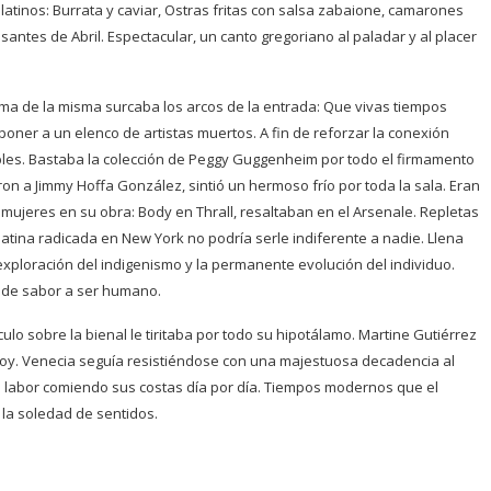
latinos: Burrata y caviar, Ostras fritas con salsa zabaione, camarones
ntes de Abril. Espectacular, un canto gregoriano al paladar y al placer
l lema de la misma surcaba los arcos de la entrada: Que vivas tiempos
oner a un elenco de artistas muertos. A fin de reforzar la conexión
les. Bastaba la colección de Peggy Guggenheim por todo el firmamento
n a Jimmy Hoffa González, sintió un hermoso frío por toda la sala. Eran
mujeres en su obra: Body en Thrall, resaltaban en el Arsenale. Repletas
latina radicada en New York no podría serle indiferente a nadie. Llena
exploración del indigenismo y la permanente evolución del individuo.
s de sabor a ser humano.
lo sobre la bienal le tiritaba por todo su hipotálamo. Martine Gutiérrez
hoy. Venecia seguía resistiéndose con una majestuosa decadencia al
ia labor comiendo sus costas día por día. Tiempos modernos que el
 la soledad de sentidos.