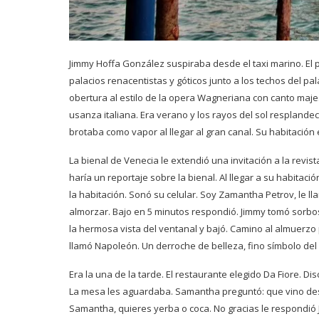
Jimmy Hoffa González suspiraba desde el taxi marino. El p
palacios renacentistas y góticos junto a los techos del p
obertura al estilo de la opera Wagneriana con canto majes
usanza italiana. Era verano y los rayos del sol resplandecí
brotaba como vapor al llegar al gran canal. Su habitación 
La bienal de Venecia le extendió una invitación a la revist
haría un reportaje sobre la bienal. Al llegar a su habita
la habitación. Sonó su celular. Soy Zamantha Petrov, le ll
almorzar. Bajo en 5 minutos respondió. Jimmy tomó sorbos
la hermosa vista del ventanal y bajó. Camino al almuerzo
llamó Napoleón. Un derroche de belleza, fino símbolo del 
Era la una de la tarde. El restaurante elegido Da Fiore. Di
La mesa les aguardaba. Samantha preguntó: que vino dese
Samantha, quieres yerba o coca. No gracias le respondió Ji