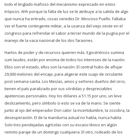
todo el tinglado mafioso del mecanismo expresado en estos
trópicos. Ahh porque la falta de luz se le atribuye a la salida de algo
que nunca ha entrado, cosas veredes Dr. Moscoso Puello. Faltaba
ver el fuerte contingente militar, a la usanza del viejo oeste en el
congreso para refrendar el sabor a tercer mundo de la pugna por el
manejo de la vaca nacional de los dos faraones.
Hartos de poder y de recursos quieren más. Egocéntricos summa
cum laudes, están por encima de todos los intereses de la nación.
Ellos son el estado, ellos son la nación. El central hubo de aflojar
29,000 melones del encaje, para aligerar este cuajo de circulante
post semana santa. Los Mesías, amos y señores dueños del circo,
tienen el país paralizado por sus sórdidas y despreciables
apetencias personales. Hoy los dólares a 51.15 por uno, un leve
deslizamiento, pero símbolo si esto se va de la mano. Se siente
junto al ojo del emperador Don calor: la incertidumbre, la zozobra, la
desesperación. El de la mandurria actual no habla, nunca habla.
Solo tres pendejadas agrícolas con su escaso léxico en algún
remoto paraje de un domingo cualquiera. El otro, rodeado de los