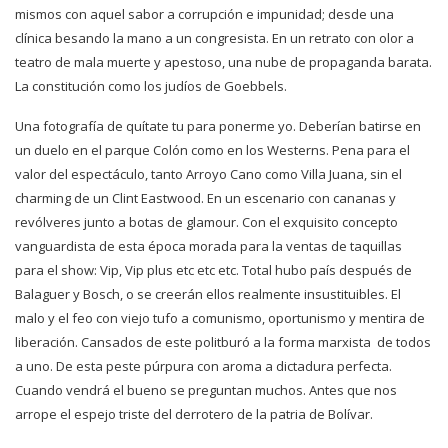
mismos con aquel sabor a corrupción e impunidad; desde una
clínica besando la mano a un congresista. En un retrato con olor a
teatro de mala muerte y apestoso, una nube de propaganda barata.
La constitución como los judíos de Goebbels.
Una fotografía de quítate tu para ponerme yo. Deberían batirse en
un duelo en el parque Colón como en los Westerns. Pena para el
valor del espectáculo, tanto Arroyo Cano como Villa Juana, sin el
charming de un Clint Eastwood. En un escenario con cananas y
revólveres junto a botas de glamour. Con el exquisito concepto
vanguardista de esta época morada para la ventas de taquillas
para el show: Vip, Vip plus etc etc etc. Total hubo país después de
Balaguer y Bosch, o se creerán ellos realmente insustituibles. El
malo y el feo con viejo tufo a comunismo, oportunismo y mentira de
liberación. Cansados de este politburó a la forma marxista de todos
a uno. De esta peste púrpura con aroma a dictadura perfecta.
Cuando vendrá el bueno se preguntan muchos. Antes que nos
arrope el espejo triste del derrotero de la patria de Bolívar.