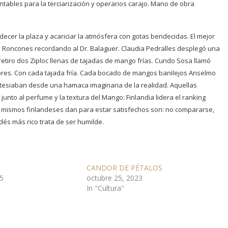
ontables para la terciarización y operarios carajo. Mano de obra
ecer la plaza y acariciar la atmósfera con gotas bendecidas. El mejor
ino Roncones recordando al Dr. Balaguer. Claudia Pedralles desplegó una
r retiro dos Ziploc llenas de tajadas de mango frías. Cundo Sosa llamó
res. Con cada tajada fría. Cada bocado de mangos banilejos Anselmo
tesiaban desde una hamaca imaginaria de la realidad. Aquellas
unto al perfume y la textura del Mango: Finlandia lidera el ranking
os mismos finlandeses dan para estar satisfechos son: no compararse,
ndés más rico trata de ser humilde.
CANDOR DE PÉTALOS
5
octubre 25, 2023
In "Cultura"