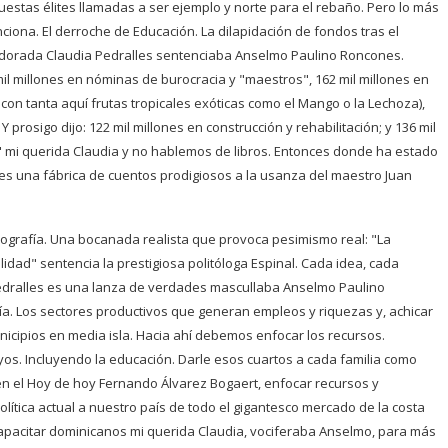
uestas élites llamadas a ser ejemplo y norte para el rebaño. Pero lo más
ciona. El derroche de Educación. La dilapidación de fondos tras el
i adorada Claudia Pedralles sentenciaba Anselmo Paulino Roncones.
mil millones en nóminas de burocracia y "maestros", 162 mil millones en
on tanta aquí frutas tropicales exóticas como el Mango o la Lechoza),
prosigo dijo: 122 mil millones en construcción y rehabilitación; y 136 mil
" mi querida Claudia y no hablemos de libros. Entonces donde ha estado
s una fábrica de cuentos prodigiosos a la usanza del maestro Juan
diografía. Una bocanada realista que provoca pesimismo real: "La
idad" sentencia la prestigiosa politóloga Espinal. Cada idea, cada
Pedralles es una lanza de verdades mascullaba Anselmo Paulino
. Los sectores productivos que generan empleos y riquezas y, achicar
nicipios en media isla. Hacia ahí debemos enfocar los recursos.
yos. Incluyendo la educación. Darle esos cuartos a cada familia como
en el Hoy de hoy Fernando Álvarez Bogaert, enfocar recursos y
lítica actual a nuestro país de todo el gigantesco mercado de la costa
apacitar dominicanos mi querida Claudia, vociferaba Anselmo, para más