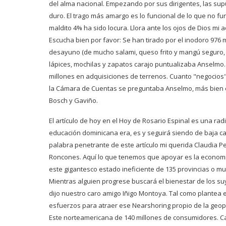
del alma nacional. Empezando por sus dirigentes, las sup
duro. El trago más amargo es lo funcional de lo que no fun
maldito 4% ha sido locura. Llora ante los ojos de Dios m
Escucha bien por favor: Se han tirado por el inodoro 976 
desayuno (de mucho salami, queso frito y mangú seguro, c
lápices, mochilas y zapatos carajo puntualizaba Anselmo. Y 
millones en adquisiciones de terrenos. Cuanto "negocios
la Cámara de Cuentas se preguntaba Anselmo, más bien e
Bosch y Gaviño.
El artículo de hoy en el Hoy de Rosario Espinal es una ra
educación dominicana era, es y seguirá siendo de baja cal
palabra penetrante de este artículo mi querida Claudia 
Roncones. Aquí lo que tenemos que apoyar es la economía
este gigantesco estado ineficiente de 135 provincias o mu
Mientras alguien progrese buscará el bienestar de los su
dijo nuestro caro amigo Iñigo Montoya. Tal como plantea 
esfuerzos para atraer ese Nearshoring propio de la geopo
Este norteamericana de 140 millones de consumidores. C