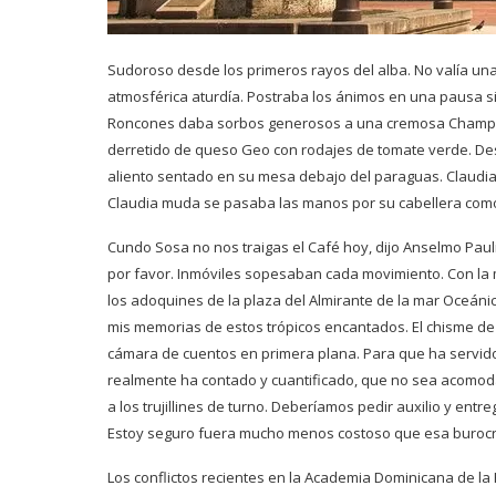
Sudoroso desde los primeros rayos del alba. No valía una
atmosférica aturdía. Postraba los ánimos en una pausa s
Roncones daba sorbos generosos a una cremosa Champo
derretido de queso Geo con rodajes de tomate verde. Desd
aliento sentado en su mesa debajo del paraguas. Claudi
Claudia muda se pasaba las manos por su cabellera como 
Cundo Sosa no nos traigas el Café hoy, dijo Anselmo Pau
por favor. Inmóviles sopesaban cada movimiento. Con la 
los adoquines de la plaza del Almirante de la mar Oceáni
mis memorias de estos trópicos encantados. El chisme de 
cámara de cuentos en primera plana. Para que ha servid
realmente ha contado y cuantificado, que no sea acomoda
a los trujillines de turno. Deberíamos pedir auxilio y ent
Estoy seguro fuera mucho menos costoso que esa burocrac
Los conflictos recientes en la Academia Dominicana de la