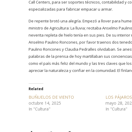
Call Centers, para ser soportes técnicos, contabilidad y c
especializadas para fabricar empacar u armar.
De repente brotó una alegría. Empezó a llover para humed
ministro de Agricultura: La lluvia; recitaba Anselmo Paul
neverita repleta de hielo tenía en sus pies. De su interio
Anselmo Paulino Roncones, por favor traenos dos tenedo
Paulino Roncones y Claudia Pedralles olvidaban. Se anes
palabras de la prensa de hoy martillaban sus conciencias j
como el país más feliz del mundo y las tres claves que l
apreciar la naturaleza y confiar en la comunidad. El finla
Related
BUÑUELOS DE VIENTO
LOS PÁJAROS
octubre 14, 2025
mayo 28, 202
In "Cultura"
In "Cultura"