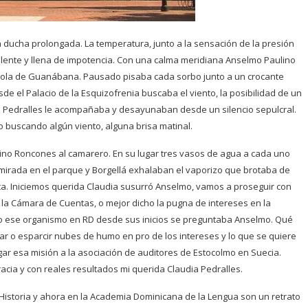
 ducha prolongada. La temperatura, junto a la sensación de la presión
ilente y llena de impotencia. Con una calma meridiana Anselmo Paulino
la de Guanábana. Pausado pisaba cada sorbo junto a un crocante
e el Palacio de la Esquizofrenia buscaba el viento, la posibilidad de un
a Pedralles le acompañaba y desayunaban desde un silencio sepulcral.
buscando algún viento, alguna brisa matinal.
lino Roncones al camarero. En su lugar tres vasos de agua a cada uno
mirada en el parque y Borgellá exhalaban el vaporizo que brotaba de
ca. Iniciemos querida Claudia susurró Anselmo, vamos a proseguir con
la Cámara de Cuentas, o mejor dicho la pugna de intereses en la
o ese organismo en RD desde sus inicios se preguntaba Anselmo. Qué
r o esparcir nubes de humo en pro de los intereses y lo que se quiere
regar esa misión a la asociación de auditores de Estocolmo en Suecia.
ia y con reales resultados mi querida Claudia Pedralles.
 Historia y ahora en la Academia Dominicana de la Lengua son un retrato