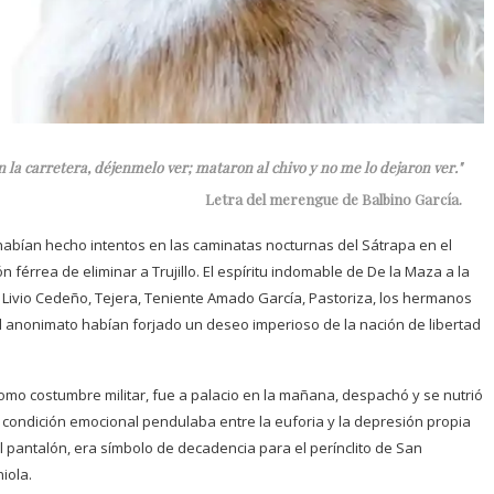
 la carretera, déjenmelo ver; mataron al chivo y no me lo dejaron ver."
Letra del merengue de Balbino García.
habían hecho intentos en las caminatas nocturnas del Sátrapa en el
érrea de eliminar a Trujillo. El espíritu indomable de De la Maza a la
, Livio Cedeño, Tejera, Teniente Amado García, Pastoriza, los hermanos
l anonimato habían forjado un deseo imperioso de la nación de libertad
mo costumbre militar, fue a palacio en la mañana, despachó y se nutrió
y condición emocional pendulaba entre la euforia y la depresión propia
l pantalón, era símbolo de decadencia para el perínclito de San
iola.