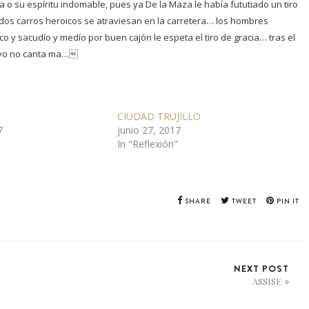
 o su espíritu indomable, pues ya De la Maza le había fututiado un tiro
s dos carros heroicos se atraviesan en la carretera… los hombres
 y sacudío y medío por buen cajón le espeta el tiro de gracia… tras el
hivo no canta ma…
N
CIUDAD TRUJILLO
7
junio 27, 2017
In "Reflexión"
SHARE
TWEET
PIN IT
NEXT POST
ASSISE