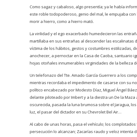
Como sagaz y cabaloso, algo presentía; ya le había inform
este roble todopoderoso, genio del mal, le empujaba con 
morir a hierro, como a hierro mató.
La virilidad y el ego exacerbado humedecieron las entr
martillaba en sus entrañas al descender las escalinatas 
víctima de los hábitos, gestos y costumbres estilizadas, 
anochecer, a pernoctar en la Casa de Caoba, santuario i
hojas otoñales innumerables virginidades de la belleza 
Un telefonazo del Tte. Amado García Guerrero a los compl
mientras recordaba el impedimento de casarse con su novi
político encabezado por Modesto Díaz, Miguel Ángel Báez Dí
delante piloteado por Imbert y a la diestra un De la Maz
oscurecida, pasada la luna brumosa sobre el Jaragua, los
luz, el pasar del dictador en su Chevrolet Bel Air…
Al cabo de unas horas, pasa el vehículo; los complotados
persecución lo alcanzan; Zacarías raudo y veloz intenta 