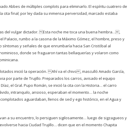
ado Abbes de múltiples complots para eliminarlo. El espíritu cuatrero de
la cita final; por ley dada su inmensa perversidad, marcado estaba
añas del vulgar dictador. Esta noche me toca una buena hembra…,
del Palacio, rumbo a la casona de la Máximo Gómez, el hombre, preso y
dio síntomas y señales de que enrumbaría hacia San Cristóbal al
gnominioso, donde se fraguaron tantas bellaquerías y volaron como
dominicana.
otados inició la operación. Ahí va el chivo, masculló Amado García,
a por parte de Trujillo. Preparados los carros, avisado el equipo
az, el Gral. Pupo Román, se inició la cita con la Historia… el carro
a ávido, intranquilo, ansioso, esperaban el momento… la noche
 complotados aguardaban, llenos de sed y ego histórico, en el Agua y
 van a su encuentro, lo persiguen sigilosamente… luego de sigzagueos y
devolverse hacia Ciudad Trujillo… dicen que en el momento Chapita