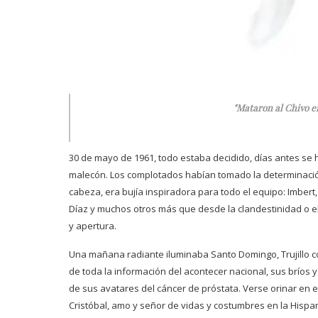
"Mataron al Chivo en
30 de mayo de 1961, todo estaba decidido, días antes se 
malecón. Los complotados habían tomado la determinación f
cabeza, era bujía inspiradora para todo el equipo: Imbert
Díaz y muchos otros más que desde la clandestinidad o e
y apertura.
Una mañana radiante iluminaba Santo Domingo, Trujillo co
de toda la información del acontecer nacional, sus bríos 
de sus avatares del cáncer de próstata. Verse orinar en e
Cristóbal, amo y señor de vidas y costumbres en la Hispan