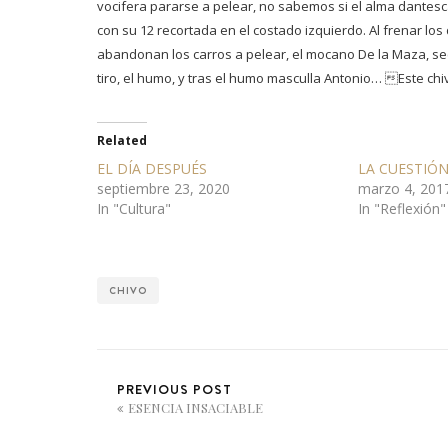
vocifera pararse a pelear, no sabemos si el alma dantesca
con su 12 recortada en el costado izquierdo. Al frenar lo
abandonan los carros a pelear, el mocano De la Maza, seco
tiro, el humo, y tras el humo masculla Antonio… Este c
Related
EL DÍA DESPUÉS
LA CUESTIÓ
septiembre 23, 2020
marzo 4, 201
In "Cultura"
In "Reflexión"
CHIVO
PREVIOUS POST
ESENCIA INSACIABLE