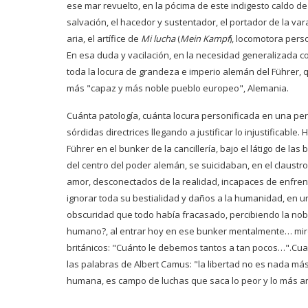
ese mar revuelto, en la pócima de este indigesto caldo de
salvación, el hacedor y sustentador, el portador de la
var
aria, el artífice de
Mi lucha
(
Mein Kampf
)
,
locomotora person
En esa duda y vacilación, en la necesidad generalizada co
toda la locura de grandeza e imperio alemán del Führer
más "capaz y más noble pueblo europeo", Alemania.
Cuánta patología, cuánta locura personificada
en una per
sórdidas directrices llegando a justificar lo
injustificable.
Führer en el bunker de la cancillería, bajo el látigo
de las 
del centro del poder alemán, se suicidaban,
en el claustr
amor, desconectados de la realidad, incapaces de enfrent
ignorar toda su bestialidad y daños a la humanidad, en u
obscuridad que todo había
fracasado, percibiendo la nob
humano?, al entrar
hoy en ese bunker mentalmente… miro a
británicos: "Cuánto
le debemos tantos a tan pocos
…".
Cua
las
palabras de Albert Camus: "la libertad no es nada má
humana, es campo de luchas que saca lo peor y lo más an