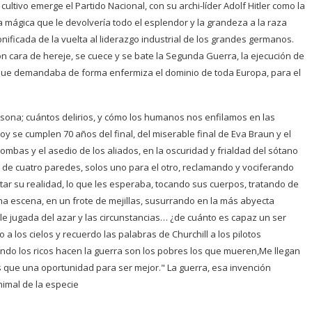
 cultivo emerge
el Partido Nacional, con su archi-líder Adolf Hitler como la
a mágica que le devolvería todo el esplendor y la grandeza a la raza
ificada de la vuelta al liderazgo industrial de los grandes germanos.
n cara de hereje, se cuece y se bate la Segunda Guerra, la ejecución de
, que demandaba de forma enfermiza el dominio
de toda Europa, para el
sona; cuántos delirios, y cómo los humanos nos enfilamos en las
 Hoy se cumplen 70 años del final, del miserable final de Eva Braun y el
bombas y el asedio de los aliados, en la oscuridad y frialdad del sótano
o de cuatro paredes, solos uno para el otro, reclamando y vociferando
ar su realidad, lo que les esperaba, tocando sus cuerpos, tratando de
na escena, en un frote de mejillas, susurrando en la más abyecta
le jugada del azar y las circunstancias… ¿de cuánto es capaz un ser
 los cielos y recuerdo las palabras de Churchill a los pilotos
ndo los ricos hacen la guerra son los pobres los que mueren
,
Me llegan
s que una oportunidad para ser mejor." La guerra, esa invención
imal de la especie