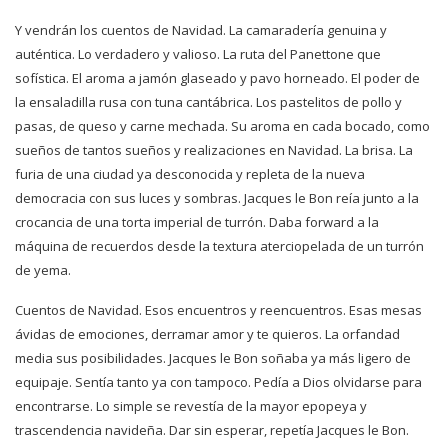
Y vendrán los cuentos de Navidad. La camaradería genuina y
auténtica. Lo verdadero y valioso. La ruta del Panettone que
sofística. El aroma a jamón glaseado y pavo horneado. El poder de
la ensaladilla rusa con tuna cantábrica. Los pastelitos de pollo y
pasas, de queso y carne mechada. Su aroma en cada bocado, como
sueños de tantos sueños y realizaciones en Navidad. La brisa. La
furia de una ciudad ya desconocida y repleta de la nueva
democracia con sus luces y sombras. Jacques le Bon reía junto a la
crocancia de una torta imperial de turrón. Daba forward a la
máquina de recuerdos desde la textura aterciopelada de un turrón
de yema.
Cuentos de Navidad. Esos encuentros y reencuentros. Esas mesas
ávidas de emociones, derramar amor y te quieros. La orfandad
media sus posibilidades. Jacques le Bon soñaba ya más ligero de
equipaje. Sentía tanto ya con tampoco. Pedía a Dios olvidarse para
encontrarse. Lo simple se revestía de la mayor epopeya y
trascendencia navideña. Dar sin esperar, repetía Jacques le Bon.