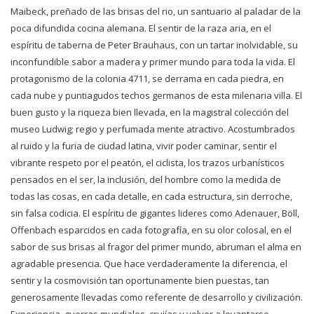
Maibeck, preñado de las brisas del rio, un santuario al paladar de la
poca difundida cocina alemana. El sentir de la raza aria, en el
espíritu de taberna de Peter Brauhaus, con un tartar inolvidable, su
inconfundible sabor a madera y primer mundo para toda la vida. El
protagonismo de la colonia 4711, se derrama en cada piedra, en
cada nube y puntiagudos techos germanos de esta milenaria villa. El
buen gusto y la riqueza bien llevada, en la magistral colección del
museo Ludwig; regio y perfumada mente atractivo. Acostumbrados
al ruido y la furia de ciudad latina, vivir poder caminar, sentir el
vibrante respeto por el peatón, el ciclista, los trazos urbanísticos
pensados en el ser, la inclusión, del hombre como la medida de
todas las cosas, en cada detalle, en cada estructura, sin derroche,
sin falsa codicia. El espíritu de gigantes lideres como Adenauer, Böll,
Offenbach esparcidos en cada fotografía, en su olor colosal, en el
sabor de sus brisas al fragor del primer mundo, abruman el alma en
agradable presencia. Que hace verdaderamente la diferencia, el
sentir y la cosmovisión tan oportunamente bien puestas, tan
generosamente llevadas como referente de desarrollo y civilización.