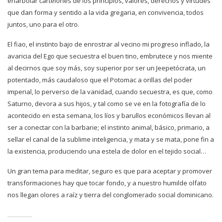
enarbolar cartelones de los principios, valores, derechos y virtudes
que dan forma y sentido a la vida gregaria, en convivencia, todos
juntos, uno para el otro.
El fiao, el instinto bajo de enrostrar al vecino mi progreso inflado, la
avaricia del Ego que secuestra el buen tino, embrutece y nos miente
al decirnos que soy más, soy superior por ser un Jeepetócrata, un
potentado, más caudaloso que el Potomac a orillas del poder
imperial, lo perverso de la vanidad, cuando secuestra, es que, como
Saturno, devora a sus hijos, y tal como se ve en la fotografía de lo
acontecido en esta semana, los líos y barullos económicos llevan al
ser a conectar con la barbarie; el instinto animal, básico, primario, a
sellar el canal de la sublime inteligencia, y mata y se mata, pone fin a
la existencia, produciendo una estela de dolor en el tejido social…
Un gran tema para meditar, seguro es que para
aceptar y promover
transformaciones hay que tocar fondo, y a nuestro humilde olfato
nos llegan olores a raíz y tierra del
conglomerado social dominicano.