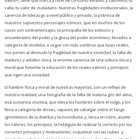
vales, dime qué marca y nivel de consumo exhibes y sabremos tu
valía, tu valor de ciudadano. Nuestras fragilidades institucionales, la
carencia de liderazgo a nivel público y privado, la pobreza de
nuestros supuestos personajes icónicos, que en muchos de los
casos son contramensajes; la principalía de los exitosos y
encumbrados del poder y la gloria del poder económico, llevados a
categoría de modelos a seguir con más sombras que luces reales,
nos ponen al desnudo la fragilidad de nuestra sociedad, la falta de
madurez y adultez cívica, la enorme carencia de una cultura cívica y
moral que fomente la educación de los reales valores y principios
que rigen una sociedad.
El hambre física y moral de nuestras mayorías, son un reflejo de
nuestra realidad, una fotografía de la falta de materia gris del alma,
esa sustancia cósmica, que eleva los hombres sobre el vulgo, y los
lleva a categoría de dioses, capaces de cabalgar sobre el fango
ignominioso
de la diatriba y la inconducta, y, lanza en ristre, asumir
los valores, los principios, la hidalguía de realizar lo correcto por
los
correctos principios y motivaciones; coquetear con las nubes y