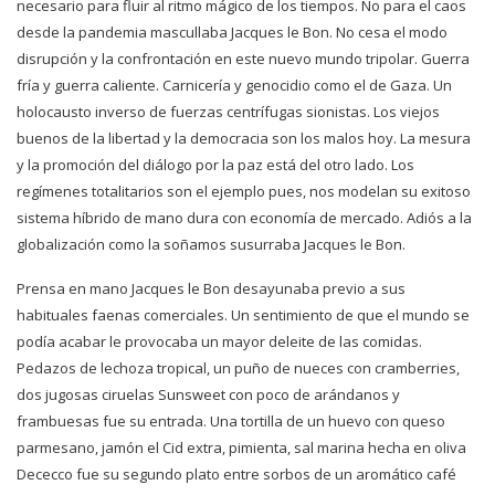
necesario para fluir al ritmo mágico de los tiempos. No para el caos
desde la pandemia mascullaba Jacques le Bon. No cesa el modo
disrupción y la confrontación en este nuevo mundo tripolar. Guerra
fría y guerra caliente. Carnicería y genocidio como el de Gaza. Un
holocausto inverso de fuerzas centrífugas sionistas. Los viejos
buenos de la libertad y la democracia son los malos hoy. La mesura
y la promoción del diálogo por la paz está del otro lado. Los
regímenes totalitarios son el ejemplo pues, nos modelan su exitoso
sistema híbrido de mano dura con economía de mercado. Adiós a la
globalización como la soñamos susurraba Jacques le Bon.
Prensa en mano Jacques le Bon desayunaba previo a sus
habituales faenas comerciales. Un sentimiento de que el mundo se
podía acabar le provocaba un mayor deleite de las comidas.
Pedazos de lechoza tropical, un puño de nueces con cramberries,
dos jugosas ciruelas Sunsweet con poco de arándanos y
frambuesas fue su entrada. Una tortilla de un huevo con queso
parmesano, jamón el Cid extra, pimienta, sal marina hecha en oliva
Dececco fue su segundo plato entre sorbos de un aromático café