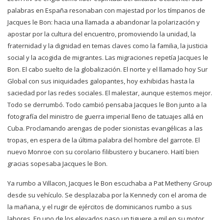
palabras en España resonaban con majestad por los tímpanos de
Jacques le Bon: hacia una llamada a abandonar la polarización y
apostar por la cultura del encuentro, promoviendo la unidad, la
fraternidad y la dignidad en temas claves como la familia, la justicia
social y la acogida de migrantes. Las migraciones repetía Jacques le
Bon. El cabo suelto de la globalización. El norte y el llamado hoy Sur
Global con sus iniquidades galopantes, hoy exhibidas hasta la
saciedad por las redes sociales. El malestar, aunque estemos mejor.
Todo se derrumbó. Todo cambió pensaba Jacques le Bon junto a la
fotografía del ministro de guerra imperial lleno de tatuajes allá en
Cuba. Proclamando arengas de poder sionistas evangélicas a las
tropas, en espera de la última palabra del hombre del garrote. El
nuevo Monroe con su corolario filibustero y bucanero. Haití bien
gracias sopesaba Jacques le Bon.
Ya rumbo a Villacon, Jacques le Bon escuchaba a Pat Metheny Group
desde su vehículo. Se desplazaba por la Kennedy con el aroma de
la mañana, y el rugir de ejércitos de dominicanos rumbo a sus
labores. En uno de los elevados paso un tiguere a mil en su motor