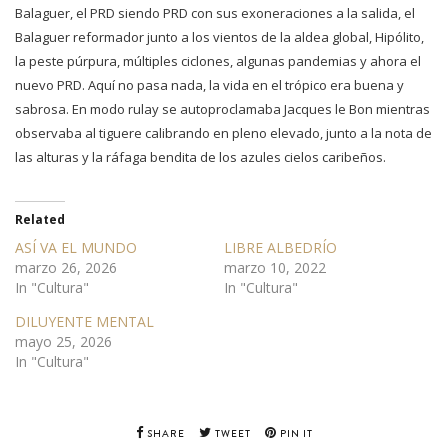
Balaguer, el PRD siendo PRD con sus exoneraciones a la salida, el
Balaguer reformador junto a los vientos de la aldea global, Hipólito,
la peste púrpura, múltiples ciclones, algunas pandemias y ahora el
nuevo PRD. Aquí no pasa nada, la vida en el trópico era buena y
sabrosa. En modo rulay se autoproclamaba Jacques le Bon mientras
observaba al tiguere calibrando en pleno elevado, junto a la nota de
las alturas y la ráfaga bendita de los azules cielos caribeños.
Related
ASÍ VA EL MUNDO
LIBRE ALBEDRÍO
marzo 26, 2026
marzo 10, 2022
In "Cultura"
In "Cultura"
DILUYENTE MENTAL
mayo 25, 2026
In "Cultura"
SHARE
TWEET
PIN IT