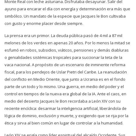
Monte Real con leche asturiana. Disfrutaba desayunar. Salir del
ayuno para encarar el día con energía y determinación era más que
simbólico. Un mandato de la especie que Jacques le Bon cultivaba
con gusto y enorme placer desde siempre.
La prensa era un primor. La deuda pública pasó de 4 mil a 87 mil
melones de los verdes en apenas 20 años. Por lo menos la mitad se
esfumó en robos, subsidios, viáticos, pensiones y demás diabluras
o genialidades sistémicas tropicales para succionar la teta de la
vaca nacional. A propósito de un escenario de inminente reforma
fiscal, para los pendejos de Uslar Pietri del Caribe. La reanudación
del conflicto en Medio Oriente, que junto a Ucrania es en el fondo
parte de un todo y lo mismo. Una guerra, en medio del poder y el
control en tiempos de la nueva era global de la IA. Ante el caos, en
medio del desierto Jacques le Bon recordaba a León XIV con su
reciente encíclica: desarmar la inteligencia artificial, liberándola de
lógica de dominio, exclusión y muerte, y exigiendo que se rija por la
ética y sirva al bien común en lugar de controlar a la humanidad.
León XIV se erigía como líder espiritual del alicaído Occidente. Sus