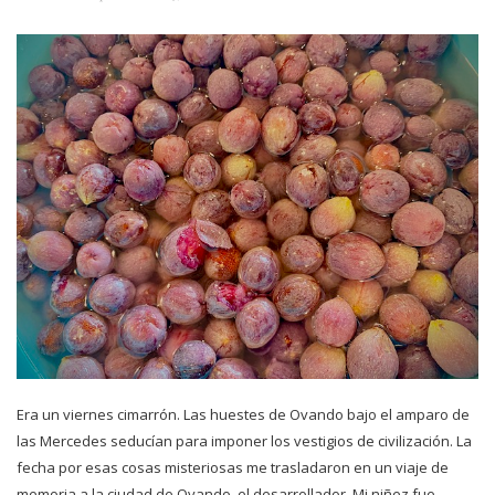
Era un viernes cimarrón. Las huestes de Ovando bajo el amparo de
las Mercedes seducían para imponer los vestigios de civilización. La
fecha por esas cosas misteriosas me trasladaron en un viaje de
memoria a la ciudad de Ovando, el desarrollador. Mi niñez fue