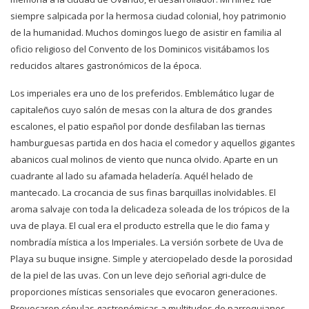
siempre salpicada por la hermosa ciudad colonial, hoy patrimonio
de la humanidad. Muchos domingos luego de asistir en familia al
oficio religioso del Convento de los Dominicos visitábamos los
reducidos altares gastronómicos de la época.
Los imperiales era uno de los preferidos. Emblemático lugar de
capitaleños cuyo salón de mesas con la altura de dos grandes
escalones, el patio español por donde desfilaban las tiernas
hamburguesas partida en dos hacia el comedor y aquellos gigantes
abanicos cual molinos de viento que nunca olvido. Aparte en un
cuadrante al lado su afamada heladería. Aquél helado de
mantecado. La crocancia de sus finas barquillas inolvidables. El
aroma salvaje con toda la delicadeza soleada de los trópicos de la
uva de playa. El cual era el producto estrella que le dio fama y
nombradía mística a los Imperiales. La versión sorbete de Uva de
Playa su buque insigne. Simple y aterciopelado desde la porosidad
de la piel de las uvas. Con un leve dejo señorial agri-dulce de
proporciones místicas sensoriales que evocaron generaciones.
Provocaron cópulas gastronómicas a multitudes de parroquianos