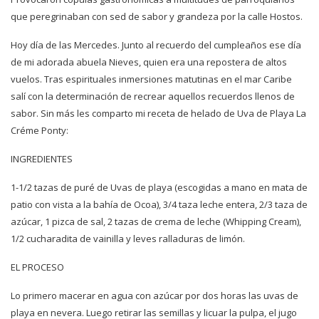
que peregrinaban con sed de sabor y grandeza por la calle Hostos.
Hoy día de las Mercedes. Junto al recuerdo del cumpleaños ese día
de mi adorada abuela Nieves, quien era una repostera de altos
vuelos. Tras espirituales inmersiones matutinas en el mar Caribe
salí con la determinación de recrear aquellos recuerdos llenos de
sabor. Sin más les comparto mi receta de helado de Uva de Playa La
Créme Ponty:
INGREDIENTES
1-1/2 tazas de puré de Uvas de playa (escogidas a mano en mata de
patio con vista a la bahía de Ocoa), 3/4 taza leche entera, 2/3 taza de
azúcar, 1 pizca de sal, 2 tazas de crema de leche (Whipping Cream),
1/2 cucharadita de vainilla y leves ralladuras de limón.
EL PROCESO
Lo primero macerar en agua con azúcar por dos horas las uvas de
playa en nevera. Luego retirar las semillas y licuar la pulpa, el jugo