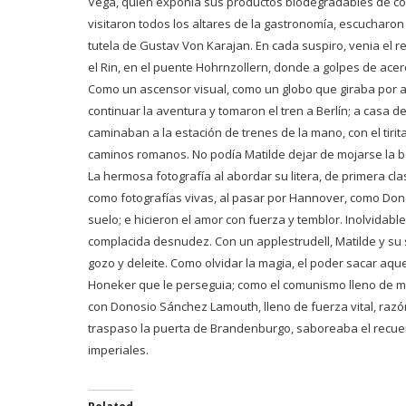
Vega, quien exponía sus productos biodegradables de coco 
visitaron todos los altares de la gastronomía, escucharon
tutela de Gustav Von Karajan. En cada suspiro, venia el 
el Rin, en el puente Hohrnzollern, donde a golpes de acer
Como un ascensor visual, como un globo que giraba por a
continuar la aventura y tomaron el tren a Berlín; a casa
caminaban a la estación de trenes de la mano, con el ti
caminos romanos. No podía Matilde dejar de mojarse la b
La hermosa fotografía al abordar su litera, de primera cla
como fotografías vivas, al pasar por Hannover, como Dono
suelo; e hicieron el amor con fuerza y temblor. Inolvidab
complacida desnudez. Con un applestrudell, Matilde y su 
gozo y deleite. Como olvidar la magia, el poder sacar aqu
Honeker que le perseguia; como el comunismo lleno de men
con Donosio Sánchez Lamouth, lleno de fuerza vital, razón d
traspaso la puerta de Brandenburgo, saboreaba el recuer
imperiales.