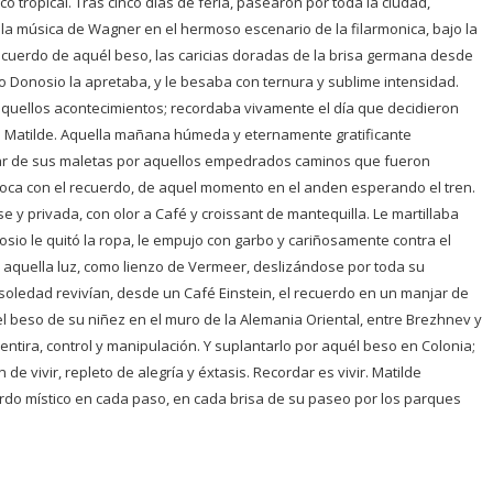
tropical. Tras cinco días de feria, pasearon por toda la ciudad,
 la música de Wagner en el hermoso escenario de la filarmonica, bajo la
recuerdo de aquél beso, las caricias doradas de la brisa germana desde
o Donosio la apretaba, y le besaba con ternura y sublime intensidad.
quellos acontecimientos; recordaba vivamente el día que decidieron
 de Matilde. Aquella mañana húmeda y eternamente gratificante
ritar de sus maletas por aquellos empedrados caminos que fueron
oca con el recuerdo, de aquel momento en el anden esperando el tren.
se y privada, con olor a Café y croissant de mantequilla. Le martillaba
sio le quitó la ropa, le empujo con garbo y cariñosamente contra el
le aquella luz, como lienzo de Vermeer, deslizándose por toda su
soledad revivían, desde un Café Einstein, el recuerdo en un manjar de
el beso de su niñez en el muro de la Alemania Oriental, entre Brezhnev y
tira, control y manipulación. Y suplantarlo por aquél beso en Colonia;
e vivir, repleto de alegría y éxtasis. Recordar es vivir. Matilde
do místico en cada paso, en cada brisa de su paseo por los parques