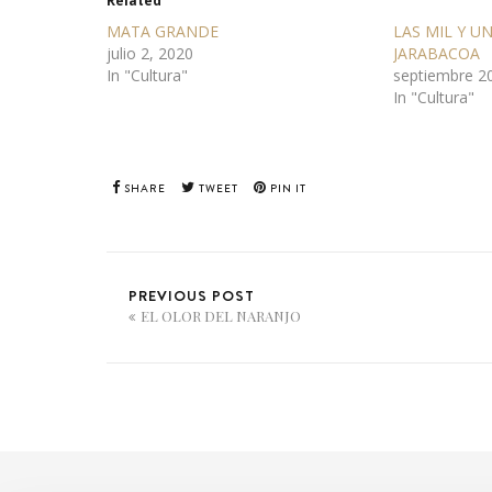
Related
MATA GRANDE
LAS MIL Y U
julio 2, 2020
JARABACOA
In "Cultura"
septiembre 2
In "Cultura"
SHARE
TWEET
PIN IT
PREVIOUS POST
EL OLOR DEL NARANJO