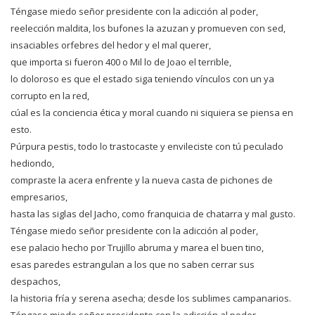
Téngase miedo señor presidente con la adicción al poder,
reelección maldita, los bufones la azuzan y promueven con sed,
insaciables orfebres del hedor y el mal querer,
que importa si fueron 400 o Mil lo de Joao el terrible,
lo doloroso es que el estado siga teniendo vínculos con un ya
corrupto en la red,
cúal es la conciencia ética y moral cuando ni siquiera se piensa en
esto.
Púrpura pestis, todo lo trastocaste y envileciste con tú peculado
hediondo,
compraste la acera enfrente y la nueva casta de pichones de
empresarios,
hasta las siglas del Jacho, como franquicia de chatarra y mal gusto.
Téngase miedo señor presidente con la adicción al poder,
ese palacio hecho por Trujillo abruma y marea el buen tino,
esas paredes estrangulan a los que no saben cerrar sus
despachos,
la historia fría y serena asecha; desde los sublimes campanarios.
Téngase miedo señor presidente con la adicción al poder,