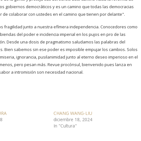
tros gobiernos democráticos y es un camino que todas las democracias
or de colaborar con ustedes en el camino que tienen por delante".
mos fragilidad junto a nuestra efímera independencia. Conocedores como
sabiendas del poder e incidencia imperial en los pujos en pro de las
nación. Desde una dosis de pragmatismo saludamos las palabras del
as. Bien sabemos sin ese poder es imposible empujar los cambios. Solos
seria, ignorancia, pusilanimidad junto al eterno deseo imperioso en el
n menos, pero pesan más. Revue procónsul, bienvenido pues lanza en
n sabor a intromisión son necesidad nacional.
URA
CHANG WANG-LIU
18
diciembre 18, 2024
In "Cultura"