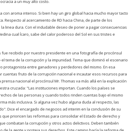
mocracia a un muy alto costo.
a con aroma intenso. Si bien hay un giro global hacia mucho mayor tacto
nca. Respecto al acercamiento de RD hacia China, de parte de los
e la linea dura. Con el indudable deseo de poner a pagar consecuencias
dina cual Ícaro, sabe del calor poderoso del Sol en sus tristes e
 fue recibido por nuestro presidente en una fotografía de procónsul
tó el tema de la corrupción y la impunidad. Tema que dominó el escenario
dero protagonista entre ganadores y perdedores del mismo. En esa
 cuentas fruto de la corrupción nacional e incautar esos recursos para
la prensa nacional el procónsul Mr. Thomas va más allá en la explicación
estra cruzada: "Las instituciones importan. Cuando los países se
rechos de las personas y cuando todos rinden cuentas bajo el mismo
orma más inclusiva. Si alguna vez hubo alguna duda al respecto, las
do". Dice el encargado de negocios ad interim en la conclusión de su
res que prioricen las reformas para consolidar el Estado de derecho y
ue combatan la corrupción y otros actos delictivos. Deben también
io de la gente y proteja sus derechos. Este camino hacía la reforma de