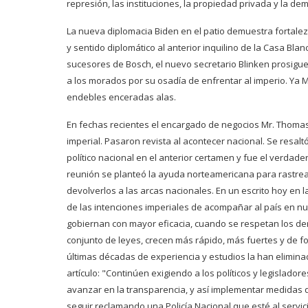
represión, las instituciones, la propiedad privada y la de
La nueva diplomacia Biden en el patio demuestra fortalez
y sentido diplomático al anterior inquilino de la Casa Bla
sucesores de Bosch, el nuevo secretario Blinken prosigu
a los morados por su osadía de enfrentar al imperio. Ya Me
endebles enceradas alas.
En fechas recientes el encargado de negocios Mr. Thomas
imperial. Pasaron revista al acontecer nacional. Se resal
político nacional en el anterior certamen y fue el verda
reunión se planteó la ayuda norteamericana para rastrear
devolverlos a las arcas nacionales. En un escrito hoy en 
de las intenciones imperiales de acompañar al país en nu
gobiernan con mayor eficacia, cuando se respetan los de
conjunto de leyes, crecen más rápido, más fuertes y de f
últimas décadas de experiencia y estudios la han elimina
artículo: "Continúen exigiendo a los políticos y legislado
avanzar en la transparencia, y así implementar medidas q
seguir reclamando una Policía Nacional que esté al servic