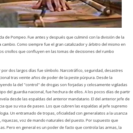
mada de Pompeo. Fue antes y después que culminó con la división de la
a cambio. Como siempre fue el gran catalizador y árbitro del mismo en
os criollos que confluyen en las tomas de decisiones del rumbo
er por dos largos días fue símbolo. Narcotráfico, seguridad, desastres
cional tras veinte años de poder de la peste púrpura. Desde la
luyendo la del "control" de drogas son forjadas y celosamente vigiladas
otipo del guardia nacional, fue hechura de ellos. A los pocos días de partir
vela desde las espaldas del anterior mandatario. El del anterior jefe de
ia que su visa de paseo. Los que cubren las espaldas al jefe supremo
logia. Un entramado de tropas, oficialidad con generalatos a la usanza
 riquezas, voz de mando naturales del puesto. Por supuesto que
s. Pero en general es un poder de facto que controla las armas, la