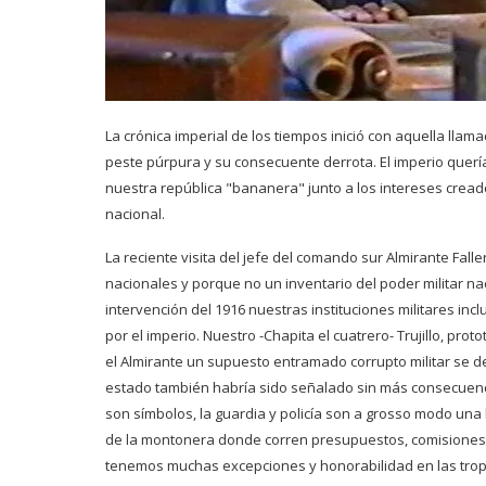
La crónica imperial de los tiempos inició con aquella lla
peste púrpura y su consecuente derrota. El imperio querí
nuestra república "bananera" junto a los intereses cread
nacional.
La reciente visita del jefe del comando sur Almirante Fall
nacionales y porque no un inventario del poder militar na
intervención del 1916 nuestras instituciones militares inc
por el imperio. Nuestro -Chapita el cuatrero- Trujillo, prot
el Almirante un supuesto entramado corrupto militar se de
estado también habría sido señalado sin más consecuenc
son símbolos, la guardia y policía son a grosso modo una 
de la montonera donde corren presupuestos, comisiones,
tenemos muchas excepciones y honorabilidad en las tropa