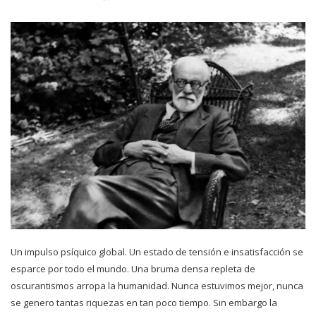
Un impulso psíquico global. Un estado de tensión e insatisfacción se
esparce por todo el mundo. Una bruma densa repleta de
oscurantismos arropa la humanidad. Nunca estuvimos mejor, nunca
se genero tantas riquezas en tan poco tiempo. Sin embargo la