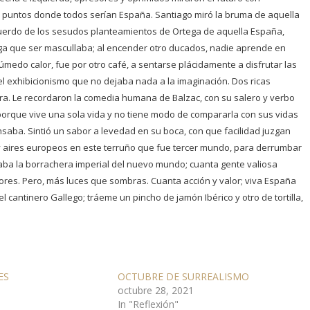
os puntos donde todos serían España. Santiago miró la bruma de aquella
ecuerdo de los sesudos planteamientos de Ortega de aquella España,
nga que ser mascullaba; al encender otro ducados, nadie aprende en
 húmedo calor, fue por otro café, a sentarse plácidamente a disfrutar las
el exhibicionismo que no dejaba nada a la imaginación. Dos ricas
ora. Le recordaron la comedia humana de Balzac, con su salero y verbo
orque vive una sola vida y no tiene modo de compararla con sus vidas
saba. Sintió un sabor a levedad en su boca, con que facilidad juzgan
, y aires europeos en este terruño que fue tercer mundo, para derrumbar
aba la borrachera imperial del nuevo mundo; cuanta gente valiosa
res. Pero, más luces que sombras. Cuanta acción y valor; viva España
el cantinero Gallego; tráeme un pincho de jamón Ibérico y otro de tortilla,
ES
OCTUBRE DE SURREALISMO
octubre 28, 2021
In "Reflexión"