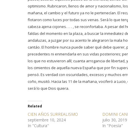
optimismo. Rubricaron, llenos de amor y nacionalismo, l
mañana, el cambio y el futuro ya no le pertenecían. El r
flotaron como luces por todas sus venas. Será lo que te
cabeza ajena cojones. . . . , se reconfortaba. A pesar del
faldas del momento en la plaza, a buscar la inmediatez d
andaluzas, a juzgar por su acento le alegraron la mala h
cantáo. El hombre nunca puede saber qué debe querer, p
precedentes ni enmendarla en sus vidas posteriores; pen
los que no estuvieron allí; cuanta arrogancia de libertad
los cimientos de aquella nueva España que por fin super
pensó. Es verdad con oscuridades, excesos y muchos erro
coño, musitó. Hacia las 11 de la mañana, vociferó a Lucio, 
será lo que Dios quiera.
Related
CIEN AÑOS SURREALISMO
DOMINI CAN
septiembre 10, 2024
julio 30, 2019
In "Cultura"
In "Poesía"