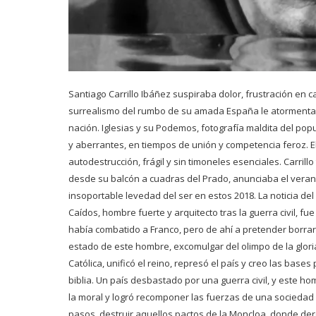
Santiago Carrillo Ibáñez suspiraba dolor, frustración en
surrealismo del rumbo de su amada España le atormentaba 
nación. Iglesias y su Podemos, fotografía maldita del popu
y aberrantes, en tiempos de unión y competencia feroz. E
autodestrucción, frágil y sin timoneles esenciales. Carrillo 
desde su balcón a cuadras del Prado, anunciaba el verano
insoportable levedad del ser en estos 2018. La noticia del
Caídos, hombre fuerte y arquitecto tras la guerra civil, f
había combatido a Franco, pero de ahí a pretender borrar la
estado de este hombre, excomulgar del olimpo de la gloria,
Católica, unificó el reino, represó el país y creo las base
biblia. Un país desbastado por una guerra civil, y este 
la moral y logró recomponer las fuerzas de una sociedad d
pasos, destruir aquellos pactos de la Moncloa, donde der