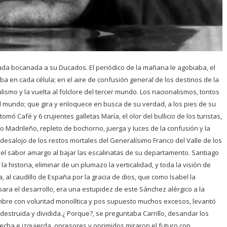
 cada bocanada a su Ducados. El periódico de la mañana le agobiaba, el
en cada célula; en el aire de confusión general de los destinos de la
lismo y la vuelta al folclore del tercer mundo. Los nacionalismos, tontos
l mundo; que gira y enloquece en busca de su verdad, a los pies de su
tomó Café y 6 crujientes galletas María, el olor del bullicio de los turistas,
 Madrileño, repleto de bochorno, juerga y luces de la confusión y la
 desalojo de los restos mortales del Generalísimo Franco del Valle de los
ue el sabor amargo al bajar las escalinatas de su departamento. Santiago
 historia, eliminar de un plumazo la verticalidad, y toda la visión de
 al caudillo de España por la gracia de dios, que como Isabel la
s para el desarrollo, era una estupidez de este Sánchez alérgico a la
hombre con voluntad monolítica y pos supuesto muchos excesos, levantó
estruida y dividida.¿ Porque?, se preguntaba Carrillo, desandar los
echa e izquierda, opresores y oprimidos miraron el futuro con