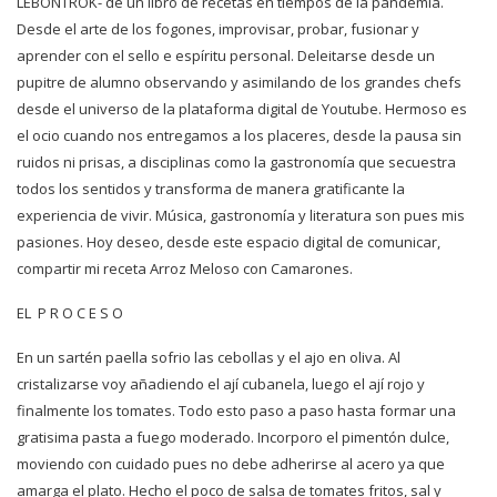
LEBONTROK- de un libro de recetas en tiempos de la pandemia.
Desde el arte de los fogones, improvisar, probar, fusionar y
aprender con el sello e espíritu personal. Deleitarse desde un
pupitre de alumno observando y asimilando de los grandes chefs
desde el universo de la plataforma digital de Youtube. Hermoso es
el ocio cuando nos entregamos a los placeres, desde la pausa sin
ruidos ni prisas, a disciplinas como la gastronomía que secuestra
todos los sentidos y transforma de manera gratificante la
experiencia de vivir. Música, gastronomía y literatura son pues mis
pasiones. Hoy deseo, desde este espacio digital de comunicar,
compartir mi receta Arroz Meloso con Camarones.
EL P R O C E S O
En un sartén paella sofrio las cebollas y el ajo en oliva. Al
cristalizarse voy añadiendo el ají cubanela, luego el ají rojo y
finalmente los tomates. Todo esto paso a paso hasta formar una
gratisima pasta a fuego moderado. Incorporo el pimentón dulce,
moviendo con cuidado pues no debe adherirse al acero ya que
amarga el plato. Hecho el poco de salsa de tomates fritos, sal y