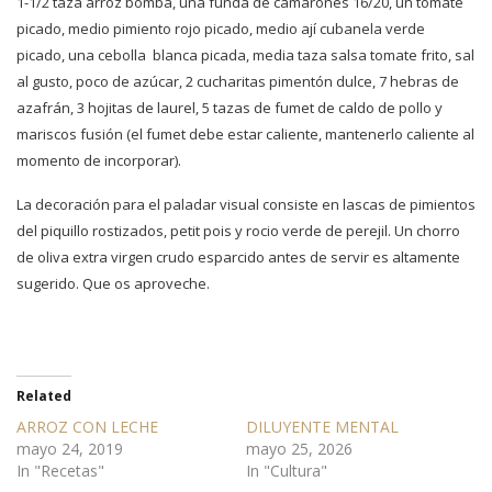
1-1/2 taza arroz bomba, una funda de camarones 16/20, un tomate
picado, medio pimiento rojo picado, medio ají cubanela verde
picado, una cebolla blanca picada, media taza salsa tomate frito, sal
al gusto, poco de azúcar, 2 cucharitas pimentón dulce, 7 hebras de
azafrán, 3 hojitas de laurel, 5 tazas de fumet de caldo de pollo y
mariscos fusión (el fumet debe estar caliente, mantenerlo caliente al
momento de incorporar).
La decoración para el paladar visual consiste en lascas de pimientos
del piquillo rostizados, petit pois y rocio verde de perejil. Un chorro
de oliva extra virgen crudo esparcido antes de servir es altamente
sugerido. Que os aproveche.
Related
ARROZ CON LECHE
DILUYENTE MENTAL
mayo 24, 2019
mayo 25, 2026
In "Recetas"
In "Cultura"