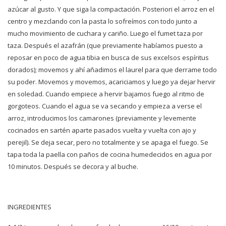
azúcar al gusto. Y que siga la compactación. Posteriori el arroz en el
centro y mezclando con la pasta lo sofreímos con todo junto a
mucho movimiento de cuchara y cariño. Luego el fumet taza por
taza. Después el azafrán (que previamente habíamos puesto a
reposar en poco de agua tibia en busca de sus excelsos espíritus
dorados); movemos y ahí añadimos el laurel para que derrame todo
su poder. Movemos y movemos, acariciamos y luego ya dejar hervir
en soledad. Cuando empiece a hervir bajamos fuego al ritmo de
gorgoteos. Cuando el agua se va secando y empieza a verse el
arroz, introducimos los camarones (previamente y levemente
cocinados en sartén aparte pasados vuelta y vuelta con ajo y
perejil). Se deja secar, pero no totalmente y se apaga el fuego. Se
tapa toda la paella con paños de cocina humedecidos en agua por
10 minutos. Después se decora y al buche.
INGREDIENTES