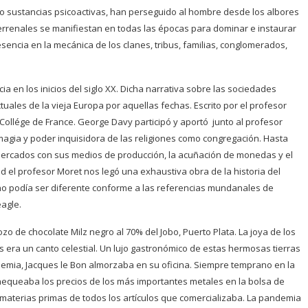
o sustancias psicoactivas, han perseguido al hombre desde los albores
errenales se manifiestan en todas las épocas para dominar e instaurar
sencia en la mecánica de los clanes, tribus, familias, conglomerados,
ia en los inicios del siglo XX. Dicha narrativa sobre las sociedades
tuales de la vieja Europa por aquellas fechas. Escrito por el profesor
Collége de France. George Davy participó y aportó junto al profesor
 magia y poder inquisidora de las religiones como congregación. Hasta
mercados con sus medios de producción, la acuñación de monedas y el
d el profesor Moret nos legó una exhaustiva obra de la historia del
 no podía ser diferente conforme a las referencias mundanales de
eagle.
zo de chocolate Milz negro al 70% del Jobo, Puerto Plata. La joya de los
 era un canto celestial. Un lujo gastronómico de estas hermosas tierras
emia, Jacques le Bon almorzaba en su oficina. Siempre temprano en la
queaba los precios de los más importantes metales en la bolsa de
 materias primas de todos los artículos que comercializaba. La pandemia