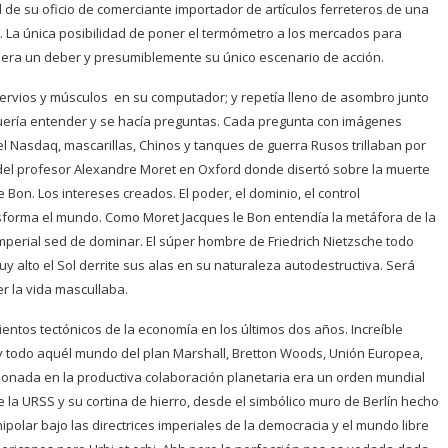
d de su oficio de comerciante importador de artículos ferreteros de una
s. La única posibilidad de poner el termómetro a los mercados para
 era un deber y presumiblemente su único escenario de acción.
nervios y músculos en su computador; y repetía lleno de asombro junto
 quería entender y se hacía preguntas. Cada pregunta con imágenes
 Nasdaq, mascarillas, Chinos y tanques de guerra Rusos trillaban por
del profesor Alexandre Moret en Oxford donde disertó sobre la muerte
Bon. Los intereses creados. El poder, el dominio, el control
sforma el mundo. Como Moret Jacques le Bon entendía la metáfora de la
mperial sed de dominar. El súper hombre de Friedrich Nietzsche todo
y alto el Sol derrite sus alas en su naturaleza autodestructiva. Será
r la vida mascullaba.
entos tectónicos de la economía en los últimos dos años. Increíble
y todo aquél mundo del plan Marshall, Bretton Woods, Unión Europea,
onada en la productiva colaboración planetaria era un orden mundial
de la URSS y su cortina de hierro, desde el simbólico muro de Berlín hecho
ipolar bajo las directrices imperiales de la democracia y el mundo libre