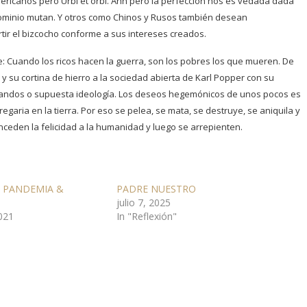
ricanos pero Urbi et orbi. Ahh pero la perfección nos es vedada dada
ominio mutan. Y otros como Chinos y Rusos también desean
tir el bizcocho conforme a sus intereses creados.
e: Cuando los ricos hacen la guerra, son los pobres los que mueren. De
in y su cortina de hierro a la sociedad abierta de Karl Popper con su
 bandos o supuesta ideología. Los deseos hegemónicos de unos pocos es
egaria en la tierra. Por eso se pelea, se mata, se destruye, se aniquila y
ceden la felicidad a la humanidad y luego se arrepienten.
, PANDEMIA &
PADRE NUESTRO
julio 7, 2025
021
In "Reflexión"