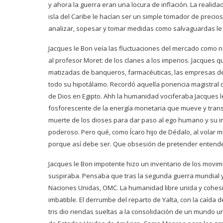
y ahora la guerra eran una locura de inflación. La realida
isla del Caribe le hacían ser un simple tomador de precio
analizar, sopesar y tomar medidas como salvaguardas le
Jacques le Bon veía las fluctuaciones del mercado como 
al profesor Moret: de los clanes a los imperios. Jacques
matizadas de banqueros, farmacéuticas, las empresas del
todo su hipotálamo. Recordó aquella ponencia magistral 
de Dios en Egipto. Ahh la humanidad vociferaba Jacques le 
fosforescente de la energía monetaria que mueve y tran
muerte de los dioses para dar paso al ego humano y su i
poderoso. Pero qué, como Ícaro hijo de Dédalo, al volar mu
porque así debe ser. Que obsesión de pretender entende
Jacques le Bon impotente hizo un inventario de los movimi
suspiraba. Pensaba que tras la segunda guerra mundial 
Naciones Unidas, OMC. La humanidad libre unida y cohesi
imbatible. El derrumbe del reparto de Yalta, con la caída 
tris dio riendas sueltas a la consolidación de un mundo un