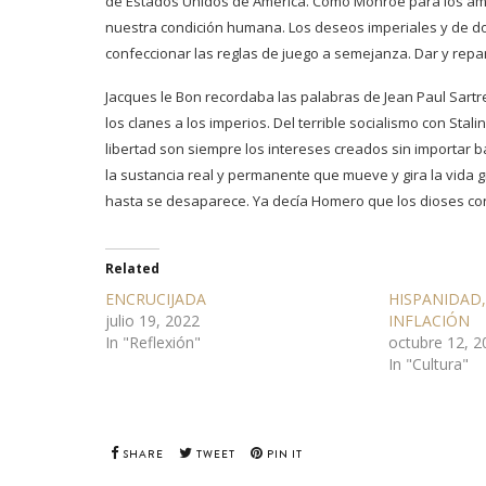
de Estados Unidos de América. Como Monroe para los ame
nuestra condición humana. Los deseos imperiales y de d
confeccionar las reglas de juego a semejanza. Dar y repar
Jacques le Bon recordaba las palabras de Jean Paul Sartr
los clanes a los imperios. Del terrible socialismo con Stal
libertad son siempre los intereses creados sin importar
la sustancia real y permanente que mueve y gira la vida gr
hasta se desaparece. Ya decía Homero que los dioses con
Related
ENCRUCIJADA
HISPANIDAD
julio 19, 2022
INFLACIÓN
In "Reflexión"
octubre 12, 2
In "Cultura"
SHARE
TWEET
PIN IT