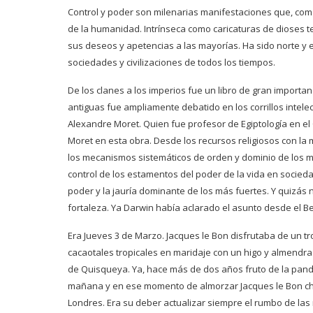
Control y poder son milenarias manifestaciones que, com
de la humanidad. Intrínseca como caricaturas de dioses t
sus deseos y apetencias a las mayorías. Ha sido norte y e
sociedades y civilizaciones de todos los tiempos.
De los clanes a los imperios fue un libro de gran importanc
antiguas fue ampliamente debatido en los corrillos intelec
Alexandre Moret. Quien fue profesor de Egiptología en el 
Moret en esta obra. Desde los recursos religiosos con la
los mecanismos sistemáticos de orden y dominio de los 
control de los estamentos del poder de la vida en socieda
poder y la jauría dominante de los más fuertes. Y quizás
fortaleza. Ya Darwin había aclarado el asunto desde el B
Era Jueves 3 de Marzo. Jacques le Bon disfrutaba de un tro
cacaotales tropicales en maridaje con un higo y almendras
de Quisqueya. Ya, hace más de dos años fruto de la pand
mañana y en ese momento de almorzar Jacques le Bon che
Londres. Era su deber actualizar siempre el rumbo de las