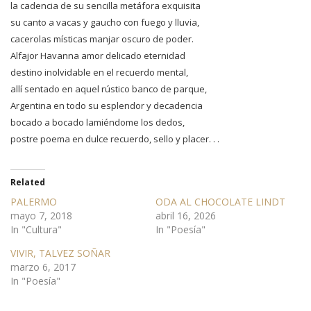
la cadencia de su sencilla metáfora exquisita
su canto a vacas y gaucho con fuego y lluvia,
cacerolas místicas manjar oscuro de poder.
Alfajor Havanna amor delicado eternidad
destino inolvidable en el recuerdo mental,
allí sentado en aquel rústico banco de parque,
Argentina en todo su esplendor y decadencia
bocado a bocado lamiéndome los dedos,
postre poema en dulce recuerdo, sello y placer. . .
Related
PALERMO
ODA AL CHOCOLATE LINDT
mayo 7, 2018
abril 16, 2026
In "Cultura"
In "Poesía"
VIVIR, TALVEZ SOÑAR
marzo 6, 2017
In "Poesía"