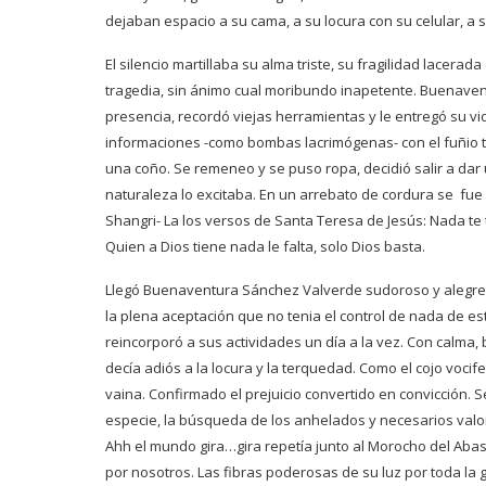
dejaban espacio a su cama, a su locura con su celular, a 
El silencio martillaba su alma triste, su fragilidad lacer
tragedia, sin ánimo cual moribundo inapetente. Buenavent
presencia, recordó viejas herramientas y le entregó su vid
informaciones -como bombas lacrimógenas- con el fuñio t
una coño. Se remeneo y se puso ropa, decidió salir a dar u
naturaleza lo excitaba. En un arrebato de cordura se fu
Shangri- La los versos de Santa Teresa de Jesús: Nada te 
Quien a Dios tiene nada le falta, solo Dios basta.
Llegó Buenaventura Sánchez Valverde sudoroso y alegre a
la plena aceptación que no tenia el control de nada de e
reincorporó a sus actividades un día a la vez. Con calma
decía adiós a la locura y la terquedad. Como el cojo vocif
vaina. Confirmado el prejuicio convertido en convicción. S
especie, la búsqueda de los anhelados y necesarios val
Ahh el mundo gira…gira repetía junto al Morocho del Abas
por nosotros. Las fibras poderosas de su luz por toda la