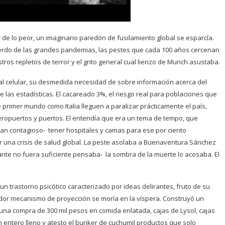
 de lo peor, un imaginario paredón de fusilamiento global se esparcía.
uerdo de las grandes pandemias, las pestes que cada 100 años cercenan
ros repletos de terror y el grito general cual lienzo de Munch asustaba.
l celular, su desmedida necesidad de sobre información acerca del
e las estadísticas. El cacareado 3%, el riesgo real para poblaciones que
primer mundo como Italia lleguen a paralizar prácticamente el país,
aeropuertos y puertos. El entendía que era un tema de tempo, que
 tan contagioso- tener hospitales y camas para ese por ciento
r una crisis de salud global. La peste asolaba a Buenaventura Sánchez
ante no fuera suficiente pensaba- la sombra de la muerte lo acosaba. El
 trastorno psicótico caracterizado por ideas delirantes, fruto de su
ador mecanismo de proyección se moría en la víspera. Construyó un
 una compra de 300 mil pesos en comida enlatada, cajas de Lysol, cajas
n entero lleno y atesto el bunker de cuchumil productos que solo