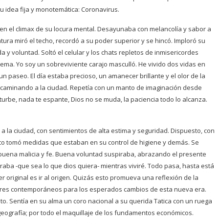
su idea fija y monotemática: Coronavirus.
ada en el climax de su locura mental. Desayunaba con melancolía y sabor a
ura miró el techo, recordó a su poder superior y se hincó. Imploró su
a y voluntad. Soltó el celular y los chats repletos de inmisericordes
ema. Yo soy un sobreviviente carajo masculló. He vivido dos vidas en
n paseo. El día estaba precioso, un amanecer brillante y el olor de la
e caminando a la ciudad. Repetía con un manto de imaginación desde
turbe, nada te espante, Dios no se muda, la paciencia todo lo alcanza.
 la ciudad, con sentimientos de alta estima y seguridad. Dispuesto, con
sto tomó medidas que estaban en su control de higiene y demás. Se
, buena malicia y fe. Buena voluntad suspiraba, abrazando el presente
eraba -que sea lo que dios quiera- mientras viviré. Todo pasa, hasta está
er original es ir al origen. Quizás esto promueva una reflexión de la
ores contemporáneos para los esperados cambios de esta nueva era.
to. Sentía en su alma un coro nacional a su querida Tatica con un ruega
 geografía; por todo el maquillaje de los fundamentos económicos.