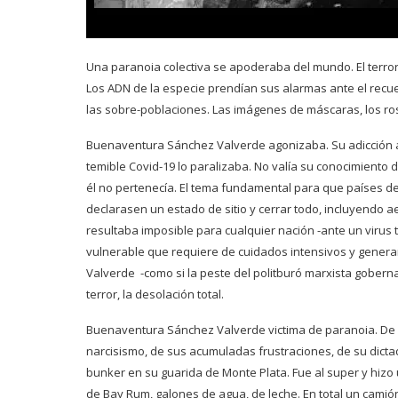
Una paranoia colectiva se apoderaba del mundo. El terror
Los ADN de la especie prendían sus alarmas ante el rec
las sobre-poblaciones. Las imágenes de máscaras, los rost
Buenaventura Sánchez Valverde agonizaba. Su adicción a
temible Covid-19 lo paralizaba. No valía su conocimiento d
él no pertenecía. El tema fundamental para que países de 
declarasen un estado de sitio y cerrar todo, incluyendo 
resultaba imposible para cualquier nación -ante un virus
vulnerable que requiere de cuidados intensivos y genera
Valverde -como si la peste del politburó marxista gobern
terror, la desolación total.
Buenaventura Sánchez Valverde victima de paranoia. De un
narcisismo, de sus acumuladas frustraciones, de su dict
bunker en su guarida de Monte Plata. Fue al super y hizo
de Bay Rum, galones de agua, de leche. En total un camió