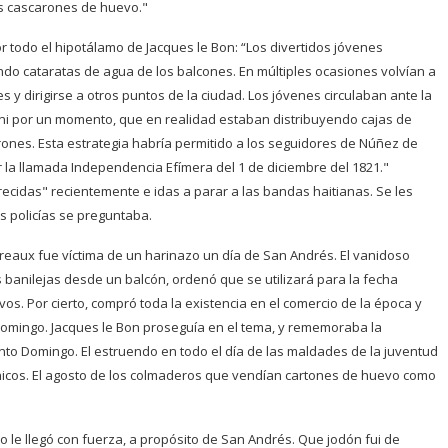
los cascarones de huevo."
 todo el hipotálamo de Jacques le Bon: “Los divertidos jóvenes
ndo cataratas de agua de los balcones. En múltiples ocasiones volvían a
 y dirigirse a otros puntos de la ciudad. Los jóvenes circulaban ante la
 ni por un momento, que en realidad estaban distribuyendo cajas de
ones. Esta estrategia habría permitido a los seguidores de Núñez de
 la llamada Independencia Efímera del 1 de diciembre del 1821."
cidas" recientemente e idas a parar a las bandas haitianas. Se les
 policías se preguntaba.
ereaux fue víctima de un harinazo un día de San Andrés. El vanidoso
banilejas desde un balcón, ordenó que se utilizará para la fecha
os. Por cierto, compró toda la existencia en el comercio de la época y
omingo. Jacques le Bon proseguía en el tema, y rememoraba la
to Domingo. El estruendo en todo el día de las maldades de la juventud
ónicos. El agosto de los colmaderos que vendían cartones de huevo como
 le llegó con fuerza, a propósito de San Andrés. Que jodón fui de