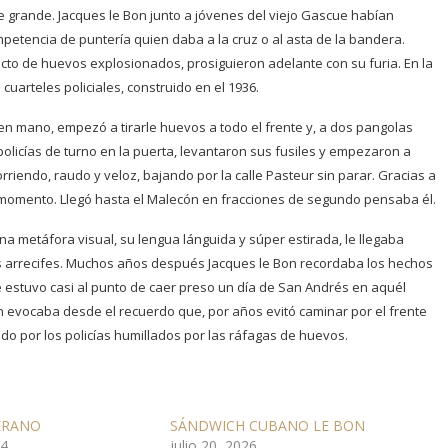
grande. Jacques le Bon junto a jóvenes del viejo Gascue habían
etencia de puntería quien daba a la cruz o al asta de la bandera.
efacto de huevos explosionados, prosiguieron adelante con su furia. En la
cuarteles policiales, construido en el 1936.
n mano, empezó a tirarle huevos a todo el frente y, a dos pangolas
policías de turno en la puerta, levantaron sus fusiles y empezaron a
rriendo, raudo y veloz, bajando por la calle Pasteur sin parar. Gracias a
 momento. Llegó hasta el Malecón en fracciones de segundo pensaba él.
na metáfora visual, su lengua lánguida y súper estirada, le llegaba
s arrecifes. Muchos años después Jacques le Bon recordaba los hechos
 estuvo casi al punto de caer preso un día de San Andrés en aquél
n evocaba desde el recuerdo que, por años evitó caminar por el frente
do por los policías humillados por las ráfagas de huevos.
ERANO
SÁNDWICH CUBANO LE BON
24
julio 20, 2026