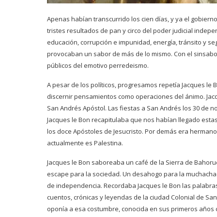
Apenas habían transcurrido los cien días, y ya el gobierno
tristes resultados de pan y circo del poder judicial indep
educación, corrupción e impunidad, energía, tránsito y s
provocaban un sabor de más de lo mismo. Con el sinsabor 
públicos del emotivo perredeismo.
A pesar de los políticos, progresamos repetía Jacques le B
discernir pensamientos como operaciones del ánimo. Jac
San Andrés Apóstol. Las fiestas a San Andrés los 30 de n
Jacques le Bon recapitulaba que nos habían llegado est
los doce Apóstoles de Jesucristo. Por demás era herman
actualmente es Palestina.
Jacques le Bon saboreaba un café de la Sierra de Bahoru
escape para la sociedad. Un desahogo para la muchachada
de independencia. Recordaba Jacques le Bon las palabras
cuentos, crónicas y leyendas de la ciudad Colonial de S
oponía a esa costumbre, conocida en sus primeros años c