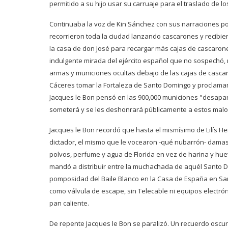
permitido a su hijo usar su carruaje para el traslado de 
Continuaba la voz de Kin Sánchez con sus narraciones por
recorrieron toda la ciudad lanzando cascarones y recibie
la casa de don José para recargar más cajas de cascarones
indulgente mirada del ejército español que no sospechó,
armas y municiones ocultas debajo de las cajas de cascar
Cáceres tomar la Fortaleza de Santo Domingo y proclamar
Jacques le Bon pensó en las 900,000 municiones "desapare
someterá y se les deshonrará públicamente a estos malos
Jacques le Bon recordó que hasta el mismísimo de Lilís H
dictador, el mismo que le vocearon -qué nubarrón- damas 
polvos, perfume y agua de Florida en vez de harina y huev
mandó a distribuir entre la muchachada de aquél Santo D
pomposidad del Baile Blanco en la Casa de España en San
como válvula de escape, sin Telecable ni equipos electr
pan caliente.
De repente Jacques le Bon se paralizó. Un recuerdo oscuro