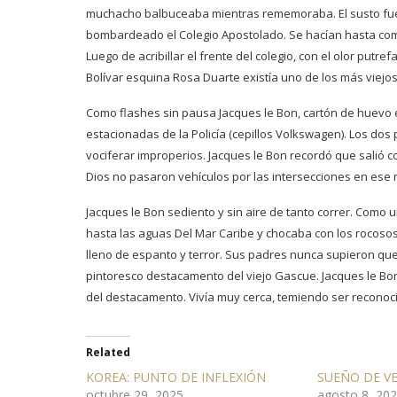
muchacho balbuceaba mientras rememoraba. El susto fue 
bombardeado el Colegio Apostolado. Se hacían hasta comp
Luego de acribillar el frente del colegio, con el olor putr
Bolívar esquina Rosa Duarte existía uno de los más viejos 
Como flashes sin pausa Jacques le Bon, cartón de huevo e
estacionadas de la Policía (cepillos Volkswagen). Los dos 
vociferar improperios. Jacques le Bon recordó que salió co
Dios no pasaron vehículos por las intersecciones en ese
Jacques le Bon sediento y sin aire de tanto correr. Como u
hasta las aguas Del Mar Caribe y chocaba con los rocoso
lleno de espanto y terror. Sus padres nunca supieron que
pintoresco destacamento del viejo Gascue. Jacques le Bo
del destacamento. Vivía muy cerca, temiendo ser reconoci
Related
KOREA: PUNTO DE INFLEXIÓN
SUEÑO DE V
octubre 29, 2025
agosto 8, 20