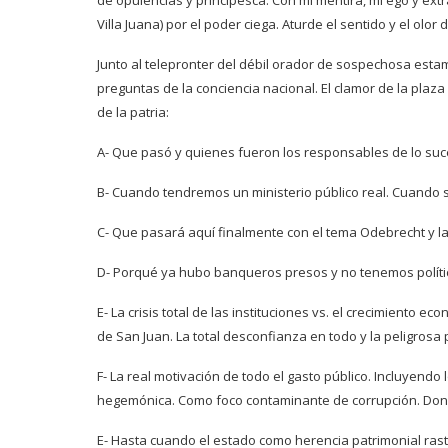
de opulencias y principesca. Con mi mentira, mi ego y ext
Villa Juana) por el poder ciega. Aturde el sentido y el olor
Junto al telepronter del débil orador de sospechosa esta
preguntas de la conciencia nacional. El clamor de la plaza
de la patria:
A- Que pasó y quienes fueron los responsables de lo suce
B- Cuando tendremos un ministerio público real. Cuando s
C- Que pasará aquí finalmente con el tema Odebrecht y la
D- Porqué ya hubo banqueros presos y no tenemos políti
E- La crisis total de las instituciones vs. el crecimiento e
de San Juan. La total desconfianza en todo y la peligrosa p
F- La real motivación de todo el gasto público. Incluyendo
hegemónica. Como foco contaminante de corrupción. Dond
E- Hasta cuando el estado como herencia patrimonial rastr