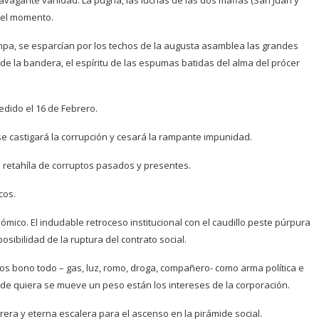
ravagante vanidad. La pugna, las luchas de las dos mafias (San Juan y
 del momento.
mpa, se esparcían por los techos de la augusta asamblea las grandes
 de la bandera, el espíritu de las espumas batidas del alma del prócer
dido el 16 de Febrero.
e castigará la corrupción y cesará la rampante impunidad.
 retahíla de corruptos pasados y presentes.
cos.
conómico. El indudable retroceso institucional con el caudillo peste púrpura
osibilidad de la ruptura del contrato social.
 los bono todo – gas, luz, romo, droga, compañero- como arma política e
e quiera se mueve un peso están los intereses de la corporación.
era y eterna escalera para el ascenso en la pirámide social.