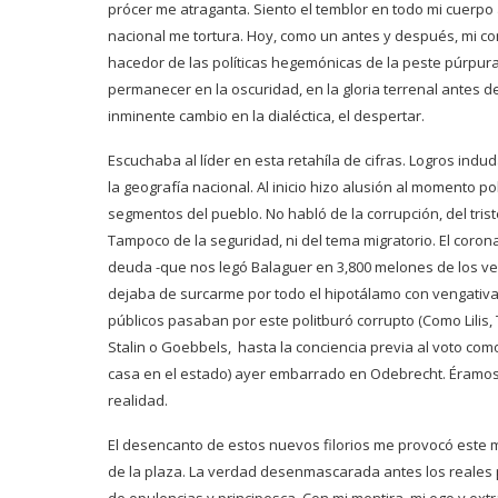
prócer me atraganta. Siento el temblor en todo mi cuerpo 
nacional me tortura. Hoy, como un antes y después, mi co
hacedor de las políticas hegemónicas de la peste púrpur
permanecer en la oscuridad, en la gloria terrenal antes d
inminente cambio en la dialéctica, el despertar.
Escuchaba al líder en esta retahíla de cifras. Logros in
la geografía nacional. Al inicio hizo alusión al momento 
segmentos del pueblo. No habló de la corrupción, del triste
Tampoco de la seguridad, ni del tema migratorio. El corona
deuda -que nos legó Balaguer en 3,800 melones de los ve
dejaba de surcarme por todo el hipotálamo con vengativa l
públicos pasaban por este politburó corrupto (Como Lilis, 
Stalin o Goebbels, hasta la conciencia previa al voto com
casa en el estado) ayer embarrado en Odebrecht. Éramos
realidad.
El desencanto de estos nuevos filorios me provocó este ma
de la plaza. La verdad desenmascarada antes los reales 