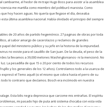
al cambiarme, el hedor de mi traje Hugo Boss para asistir a la asamblea
nciencia me martilla como miembro del politburó marxista. Como
a que hoy hacen aguas. No quería que llegase el día, deseaba
e esta última asamblea nacional. Había olvidado el principio del siempre
dudables de 20 años de partido hegemónico. 27 paginas de obras por toda
político, al sabor amargo de cacerolazos y reclamos de grandes
 papel del ministerio público y su jefe en la historia de la impunidad.
virus no existe para el caudillo de San Juan. De la deuda, el peso de la
rdes la llevamos a 39,000 melones Washingtonianos- ni la mencionó. No
uz. La pesadilla de que 15 o 20 por ciento de todos los recursos
Trujillo y los generales de los 12 años). Controlamos todo a la usanza de
o expresó el Temo aquél (si el mismo que cobra hasta el perro de su
 todo lo contrario que decíamos. Bosch era incómodo en nuestra
lage. Esta bilis negra depresiva que carcome mis entrañas. El espíritu
problemas, mi pasado hijo de puta anti sistema chocaba con esta vida