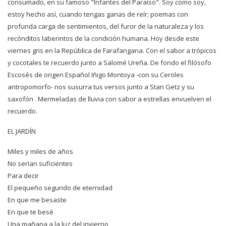
consumado, en su famoso "Infantes del Paraíso". Soy como soy,
estoy hecho así, cuando tengas ganas de reír; poemas con
profunda carga de sentimientos, del furor de la naturaleza y los
recónditos laberintos de la condición humana. Hoy desde este
viernes gris en la República de Farafangana. Con el sabor a trópicos
y cocotales te recuerdo junto a Salomé Ureña. De fondo el filósofo
Escosés de origen Español Iñigo Montoya -con su Ceroles
antropomorfo- nos susurra tus versos junto a Stan Getz y su
saxofón . Mermeladas de lluvia con sabor a estrellas envuelven el
recuerdo.
EL JARDÍN
Miles y miles de años
No serían suficientes
Para decir
El pequeño segundo de eternidad
En que me besaste
En que te besé
Una mañana a la luz del invierno