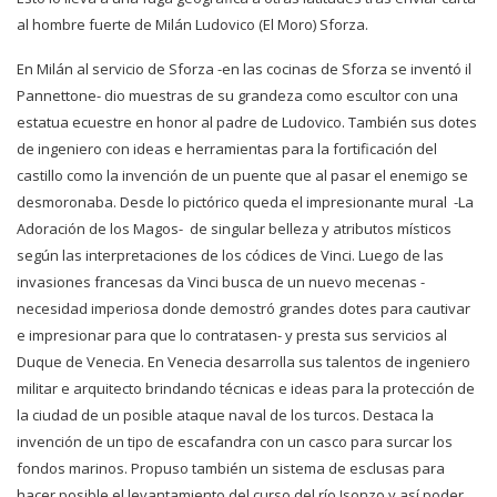
al hombre fuerte de Milán Ludovico (El Moro) Sforza.
En Milán al servicio de Sforza -en las cocinas de Sforza se inventó il
Pannettone- dio muestras de su grandeza como escultor con una
estatua ecuestre en honor al padre de Ludovico. También sus dotes
de ingeniero con ideas e herramientas para la fortificación del
castillo como la invención de un puente que al pasar el enemigo se
desmoronaba. Desde lo pictórico queda el impresionante mural -La
Adoración de los Magos- de singular belleza y atributos místicos
según las interpretaciones de los códices de Vinci. Luego de las
invasiones francesas da Vinci busca de un nuevo mecenas -
necesidad imperiosa donde demostró grandes dotes para cautivar
e impresionar para que lo contratasen- y presta sus servicios al
Duque de Venecia. En Venecia desarrolla sus talentos de ingeniero
militar e arquitecto brindando técnicas e ideas para la protección de
la ciudad de un posible ataque naval de los turcos. Destaca la
invención de un tipo de escafandra con un casco para surcar los
fondos marinos. Propuso también un sistema de esclusas para
hacer posible el levantamiento del curso del río Isonzo y así poder