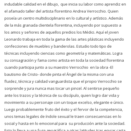
indudable calidad en el dibujo, que inicia su labor como aprendiz en
el afamado taller del artista florentino Andrea Verrocchio. Quien
poseía un centro multidisciplinario en lo cultural y artístico. Además
de la más granada clientela florentina, incluyendo por supuesto a
los amos y señores de aquellos predios los Médici. Aquí el joven
Leonardo trabaja en toda la gama de las artes plásticas incluyendo
confecciones de muebles y banderolas. Estudio todo tipo de
técnicas incluyendo ciencias como geometría y matemáticas. Logra
su consagración y fama como artista en toda la sociedad florentina
cuando participa junto a su maestro Verrocchio en la obra -El
bautismo de Cristo- donde pinta el Ángel de la misma con una
fluidez, técnica y calidad vanguardista que el propio Verrocchio se
sorprende y jura nunca mas tocar un pincel. Al sentirse pequeño
ante los trazos y la técnica de su discípulo, quien logro dar vida y
movimiento a su personaje con un toque excelso, elegante e único.
Luego probablemente fruto del éxito y el fervor de la competencia,
unos temas legales de índole sexual le traen consecuencias en lo
social y hasta en lo emocional para su producción ante la sociedad.
Esto lo lleva a una fuga geográfica a otras latitudes tras enviar carta