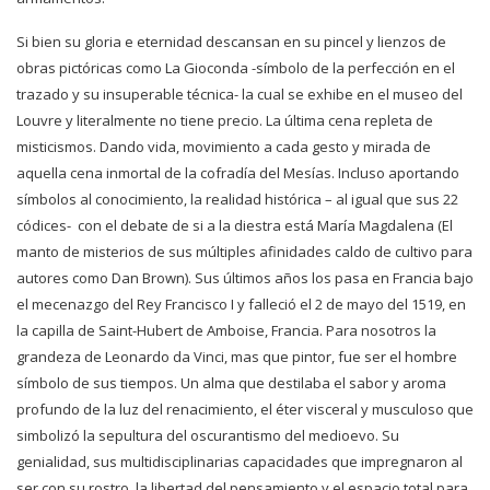
Si bien su gloria e eternidad descansan en su pincel y lienzos de
obras pictóricas como La Gioconda -símbolo de la perfección en el
trazado y su insuperable técnica- la cual se exhibe en el museo del
Louvre y literalmente no tiene precio. La última cena repleta de
misticismos. Dando vida, movimiento a cada gesto y mirada de
aquella cena inmortal de la cofradía del Mesías. Incluso aportando
símbolos al conocimiento, la realidad histórica – al igual que sus 22
códices- con el debate de si a la diestra está María Magdalena (El
manto de misterios de sus múltiples afinidades caldo de cultivo para
autores como Dan Brown). Sus últimos años los pasa en Francia bajo
el mecenazgo del Rey Francisco I y falleció el 2 de mayo del 1519, en
la capilla de Saint-Hubert de Amboise, Francia. Para nosotros la
grandeza de Leonardo da Vinci, mas que pintor, fue ser el hombre
símbolo de sus tiempos. Un alma que destilaba el sabor y aroma
profundo de la luz del renacimiento, el éter visceral y musculoso que
simbolizó la sepultura del oscurantismo del medioevo. Su
genialidad, sus multidisciplinarias capacidades que impregnaron al
ser con su rostro, la libertad del pensamiento y el espacio total para