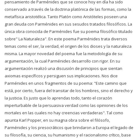
pensamiento de Parménides que se conoce hoy en día ha sido
conservado a través de la doctrina platónica de las formas, como la
metafísica aristotélica. Tanto Platón como Aristóteles poseen una
gran deuda con Parménides en sus sesudos tratados filosóficos. La
única obra conocida de Parménides fue su poema filosófico titulado
sobre" La Naturaleza". En este poema Parménides trata diversos
temas como el ser, la verdad, el origen de los dioses y la naturaleza
misma. La mayor novedad del poema fue la metodología de su
argumentación, la cual Parménides desarrollo con rigor. En su
argumentación realizó una discusión de principios que sientan
axiomas específicos y persiguen sus implicaciones. Nos dice
Parménides en unos fragmentos de su poema: "Este camino que
está, por cierto, fuera del transitar de los hombres, sino el derecho y
la justicia. Es justo que lo aprendas todo, tanto el corazón
imperturbable de la persuasiva verdad como las opiniones de los
mortales en las cuales no hay creencias verdaderas". Tal como
apunta Karl Popper, en su magna obra sobre el filósofo,
Parménides y los presocráticos que brindaron a Europa el legado de
su filosofía, su ciencia, su humanismo y el racionalismo crítico, base