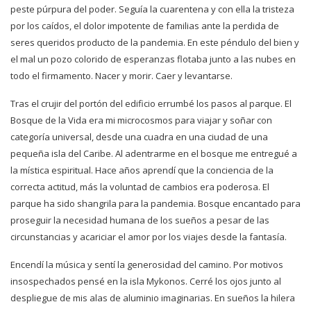
peste púrpura del poder. Seguía la cuarentena y con ella la tristeza
por los caídos, el dolor impotente de familias ante la perdida de
seres queridos producto de la pandemia. En este péndulo del bien y
el mal un pozo colorido de esperanzas flotaba junto a las nubes en
todo el firmamento. Nacer y morir. Caer y levantarse.
Tras el crujir del portón del edificio errumbé los pasos al parque. El
Bosque de la Vida era mi microcosmos para viajar y soñar con
categoría universal, desde una cuadra en una ciudad de una
pequeña isla del Caribe. Al adentrarme en el bosque me entregué a
la mística espiritual. Hace años aprendí que la conciencia de la
correcta actitud, más la voluntad de cambios era poderosa. El
parque ha sido shangrila para la pandemia. Bosque encantado para
proseguir la necesidad humana de los sueños a pesar de las
circunstancias y acariciar el amor por los viajes desde la fantasía.
Encendí la música y sentí la generosidad del camino. Por motivos
insospechados pensé en la isla Mykonos. Cerré los ojos junto al
despliegue de mis alas de aluminio imaginarias. En sueños la hilera