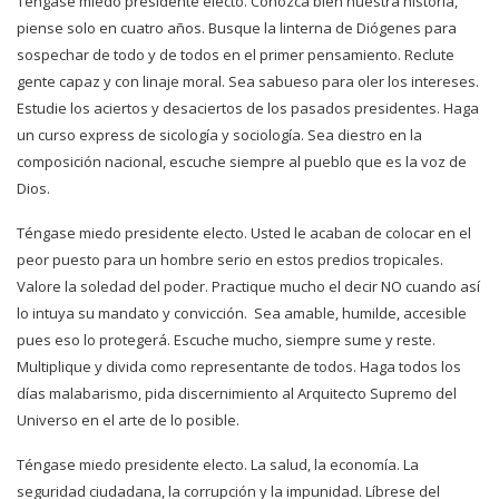
Téngase miedo presidente electo. Conozca bien nuestra historia,
piense solo en cuatro años. Busque la linterna de Diógenes para
sospechar de todo y de todos en el primer pensamiento. Reclute
gente capaz y con linaje moral. Sea sabueso para oler los intereses.
Estudie los aciertos y desaciertos de los pasados presidentes. Haga
un curso express de sicología y sociología. Sea diestro en la
composición nacional, escuche siempre al pueblo que es la voz de
Dios.
Téngase miedo presidente electo. Usted le acaban de colocar en el
peor puesto para un hombre serio en estos predios tropicales.
Valore la soledad del poder. Practique mucho el decir NO cuando así
lo intuya su mandato y convicción. Sea amable, humilde, accesible
pues eso lo protegerá. Escuche mucho, siempre sume y reste.
Multiplique y divida como representante de todos. Haga todos los
días malabarismo, pida discernimiento al Arquitecto Supremo del
Universo en el arte de lo posible.
Téngase miedo presidente electo. La salud, la economía. La
seguridad ciudadana, la corrupción y la impunidad. Líbrese del