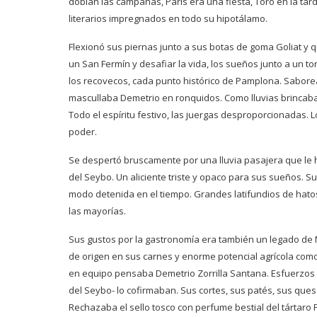
doblan las campanas, Paris era una fiesta, Toro en la tar
literarios impregnados en todo su hipotálamo.
Flexionó sus piernas junto a sus botas de goma Goliat y
un San Fermín y desafiar la vida, los sueños junto a un tor
los recovecos, cada punto histórico de Pamplona. Sabore
mascullaba Demetrio en ronquidos. Como lluvias brincaba 
Todo el espíritu festivo, las juergas desproporcionadas. 
poder.
Se despertó bruscamente por una lluvia pasajera que le 
del Seybo. Un aliciente triste y opaco para sus sueños. S
modo detenida en el tiempo. Grandes latifundios de hato
las mayorías.
Sus gustos por la gastronomía era también un legado d
de origen en sus carnes y enorme potencial agrícola como
en equipo pensaba Demetrio Zorrilla Santana. Esfuerzos 
del Seybo- lo cofirmaban. Sus cortes, sus patés, sus qu
Rechazaba el sello tosco con perfume bestial del tártaro 