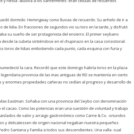
de y Fiesta -alusiva a los sanfermines- eran células de recuerdos
 quedó dormido. Hemingway como lluvias de recuerdo. Su anhelo de ir a
o de lidia. En fracciones de segundos vio su toro en la tarde, y disfrutó
aba su sueño de ser protagonista del encierro. El primer seybano
desde la cubeta sintiéndose en el chupinazo en la casa consistorial.
Los toros de lidias embistiendo cada punto, cada esquina con furia y
humedeció la cara. Recordó que este domingo habría toros en la plaza
u legendaria provincia de las mas antiguas de RD se mantenía en cierto
s y enormes propiedades cañeras no cedían al progreso y desarrollo de
e Max Eastman. Soñaba con una provincia del Seybo con denominación
 el cacao. Como las potencias eran una cuestión de voluntad y trabajo
aislados de valor y arraigo gastronómico como Carne & Co. -oriundos
esos y delicatessen de origen nacional negaban nuestra pequeñez.
Pedro Santana y Familia a todos sus descendientes. Una valla -cual