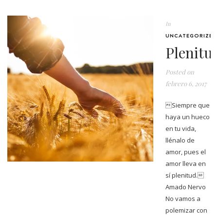
In
UNCATEGORIZED
Plenitu
Posted on
febrero 6, 2017
Siempre que
haya un hueco
en tu vida,
llénalo de
amor, pues el
amor lleva en
sí plenitud.
Amado Nervo
No vamos a
polemizar con