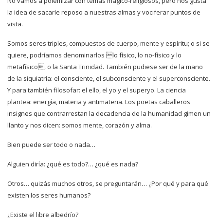
No vamos a polemizar con temas mágico-religiosos, pero nos gusta
la idea de sacarle reposo a nuestras almas y vociferar puntos de
vista.
Somos seres triples, compuestos de cuerpo, mente y espíritu; o si se
quiere, podríamos denominarlos lo físico, lo no-físico y lo
metafísico, o la Santa Trinidad. También pudiese ser de la mano
de la siquiatría: el consciente, el subconsciente y el superconsciente.
Y para también filosofar: el ello, el yo y el superyo. La ciencia
plantea: energía, materia y antimateria. Los poetas caballeros
insignes que contrarrestan la decadencia de la humanidad gimen un
llanto y nos dicen: somos mente, corazón y alma.
Bien puede ser todo o nada…
Alguien diría: ¿qué es todo?… ¿qué es nada?
Otros… quizás muchos otros, se preguntarán… ¿Por qué y para qué
existen los seres humanos?
¿Existe el libre albedrío?