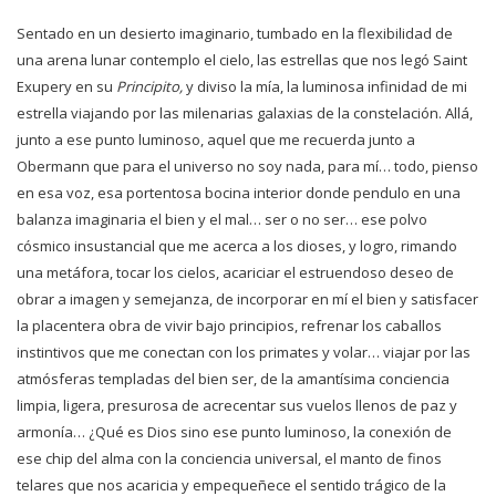
Sentado en un desierto imaginario, tumbado en la flexibilidad de
una arena lunar contemplo el cielo, las estrellas
que nos legó Saint
Exupery en su
Principito,
y diviso la mía, la luminosa infinidad de mi
estrella viajando por las milenarias
galaxias de la constelación.
Allá,
junto a ese punto luminoso, aquel que me recuerda junto a
Obermann que para el universo no soy nada, para mí… todo, pienso
en esa voz, esa portentosa bocina interior donde pendulo en una
balanza imaginaria el bien y el mal… ser o no ser… ese polvo
cósmico insustancial que me acerca a los dioses, y logro, rimando
una metáfora, tocar los cielos, acariciar el estruendoso deseo de
obrar a imagen y semejanza, de incorporar en mí el bien y satisfacer
la placentera obra de vivir bajo principios, refrenar los caballos
instintivos que me conectan con los primates y volar… viajar por las
atmósferas templadas del bien ser, de la amantísima conciencia
limpia, ligera, presurosa de acrecentar sus vuelos llenos de paz y
armonía… ¿Qué es Dios sino ese punto luminoso, la conexión de
ese chip del alma con la conciencia universal, el manto de finos
telares que nos acaricia y empequeñece el sentido trágico de la