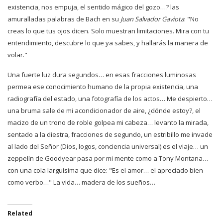
existencia, nos empuja, el sentido mágico del gozo…? las
amuralladas palabras de Bach en su
Juan Salvador Gaviota
: "No
creas lo que tus
ojos dicen. Solo muestran limitaciones. Mira con tu
entendimiento, descubre lo que ya sabes, y hallarás la manera de
volar."
Una fuerte luz dura segundos… en esas fracciones luminosas
permea ese conocimiento humano de la propia existencia, una
radiografía del estado, una fotografía de los actos… Me despierto…
una bruma sale de mi acondicionador de aire, ¿dónde estoy?, el
macizo de un
trono de roble golpea mi cabeza… levanto la mirada,
sentado a la diestra, fracciones de segundo, un estribillo me invade
al lado del Señor (Dios, logos, conciencia universal) es el viaje… un
zeppelín de Goodyear
pasa por mi mente como a Tony Montana…
con una cola larguísima que dice: "Es el amor… el apreciado bien
como verbo…"
La vida… madera de los sueños…
Related